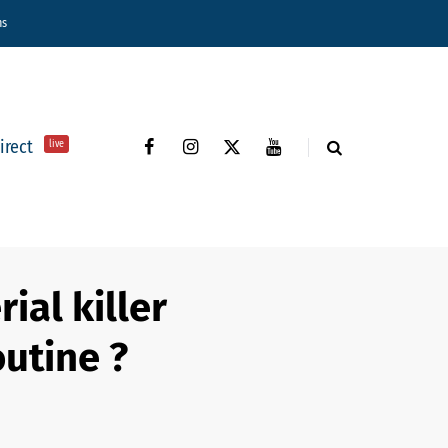
ns
direct
live
ial killer
outine ?