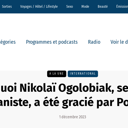
Sorties
Voyages / Hôtel / Lifestyle
Sexo
Mode
Beauté
Émissio
tégories
Programmes et podcasts
Radio
Voir le 
A LA UNE
INTERNATIONAL
oi Nikolaï Ogolobiak, ser
aniste, a été gracié par P
1 décembre 2023