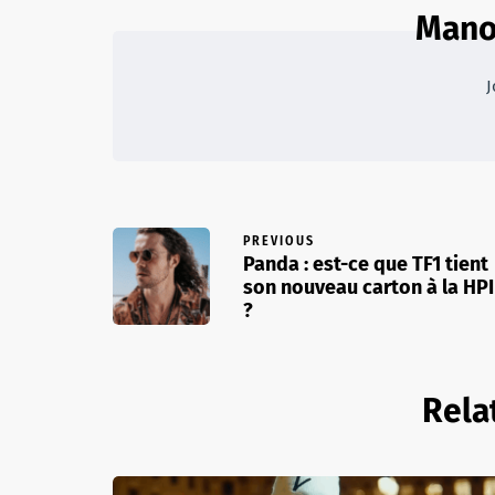
Mano
J
PREVIOUS
Panda : est-ce que TF1 tient
son nouveau carton à la HPI
?
Rela