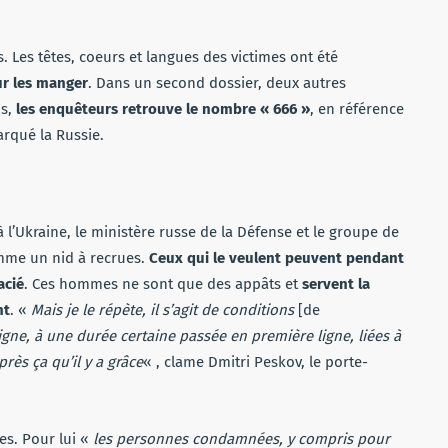
 Les têtes, coeurs et langues des victimes ont été
ur les manger
. Dans un second dossier, deux autres
ps,
les enquêteurs retrouve le nombre « 666 »
, en référence
rqué la Russie.
 l’Ukraine, le ministère russe de la Défense et le groupe de
mme un nid à recrues.
Ceux qui le veulent peuvent pendant
acié
. Ces hommes ne sont que des appâts et
servent la
nt
. «
Mais je le répète, il s’agit de conditions
[de
igne, à une durée certaine passée en première ligne, liées à
rès ça qu’il y a grâce
« , clame Dmitri Peskov, le porte-
es. Pour lui «
les personnes condamnées, y compris pour