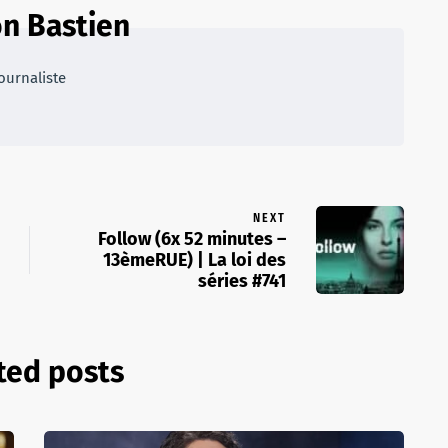
n Bastien
ournaliste
NEXT
Follow (6x 52 minutes –
13èmeRUE) | La loi des
séries #741
ted posts