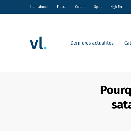
International
France
Culture
Sport
High Tech
Dernières actualités
Ca
Pourqu
sat