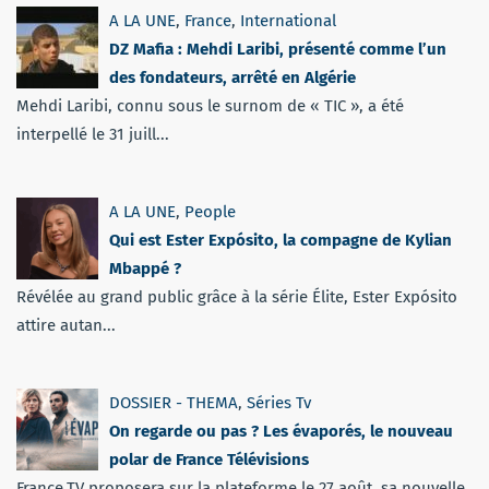
A LA UNE
,
France
,
International
DZ Mafia : Mehdi Laribi, présenté comme l’un
des fondateurs, arrêté en Algérie
Mehdi Laribi, connu sous le surnom de « TIC », a été
interpellé le 31 juill...
A LA UNE
,
People
Qui est Ester Expósito, la compagne de Kylian
Mbappé ?
Révélée au grand public grâce à la série Élite, Ester Expósito
attire autan...
DOSSIER - THEMA
,
Séries Tv
On regarde ou pas ? Les évaporés, le nouveau
polar de France Télévisions
France.TV proposera sur la plateforme le 27 août, sa nouvelle