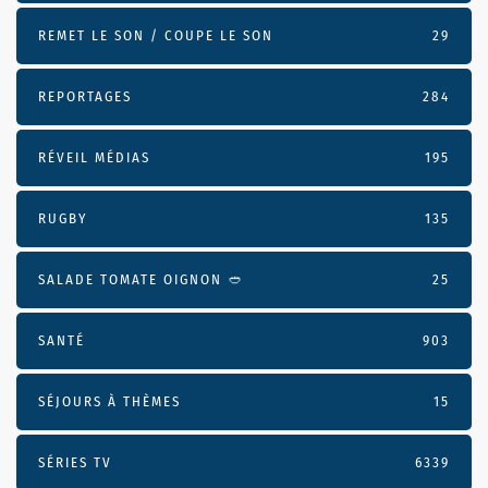
REMET LE SON / COUPE LE SON
29
REPORTAGES
284
RÉVEIL MÉDIAS
195
RUGBY
135
SALADE TOMATE OIGNON 🥙
25
SANTÉ
903
SÉJOURS À THÈMES
15
SÉRIES TV
6339