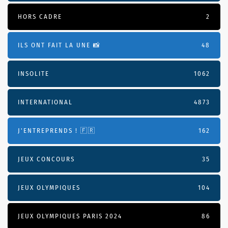
HORS CADRE
2
ILS ONT FAIT LA UNE 📸
48
INSOLITE
1062
INTERNATIONAL
4873
J'ENTREPRENDS ! 🇫🇷
162
JEUX CONCOURS
35
JEUX OLYMPIQUES
104
JEUX OLYMPIQUES PARIS 2024
86