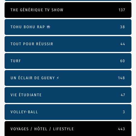
THE GÉNÉRIQUE TV SHOW
137
TOHU BOHU RAP 🤟
38
TOUT POUR RÉUSSIR
44
TURF
60
UN ÉCLAIR DE GUENY ⚡️
148
VIE ÉTUDIANTE
47
VOLLEY-BALL
3
VOYAGES / HÔTEL / LIFESTYLE
443