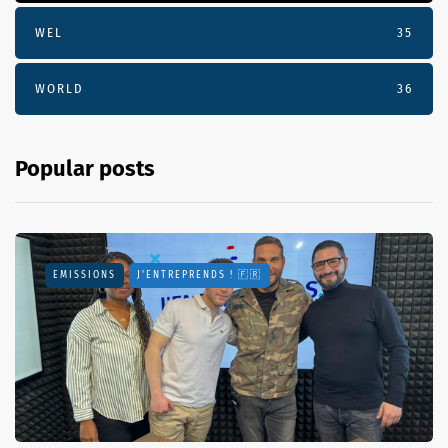
WEL
35
WORLD
36
Popular posts
EMISSIONS
J'ENTREPRENDS ! 🇫🇷