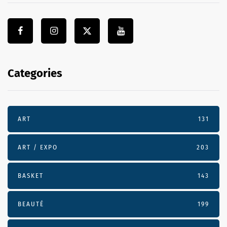
Categories
ART
131
ART / EXPO
203
BASKET
143
BEAUTÉ
199