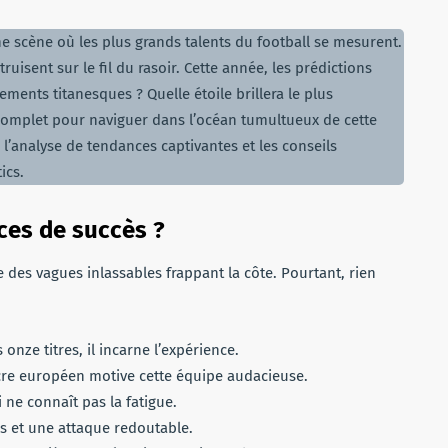
e scène où les plus grands talents du football se mesurent.
uisent sur le fil du rasoir. Cette année, les prédictions
ments titanesques ? Quelle étoile brillera le plus
complet pour naviguer dans l’océan tumultueux de cette
l’analyse de tendances captivantes et les conseils
ics.
ces de succès ?
des vagues inlassables frappant la côte. Pourtant, rien
 onze titres, il incarne l’expérience.
acre européen motive cette équipe audacieuse.
ne connaît pas la fatigue.
s et une attaque redoutable.