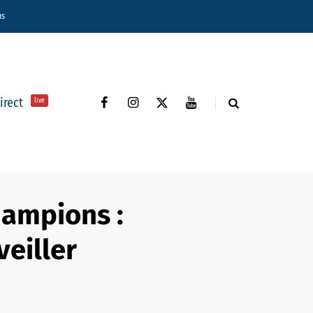
ns
direct
live
hampions :
veiller