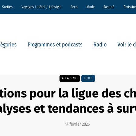
Sorties
Voyages / Hôtel / Lifestyle
Sexo
Mode
Beauté
Émissio
tégories
Programmes et podcasts
Radio
Voir le 
A LA UNE
FOOT
tions pour la ligue des c
lyses et tendances à sur
14 février 2025