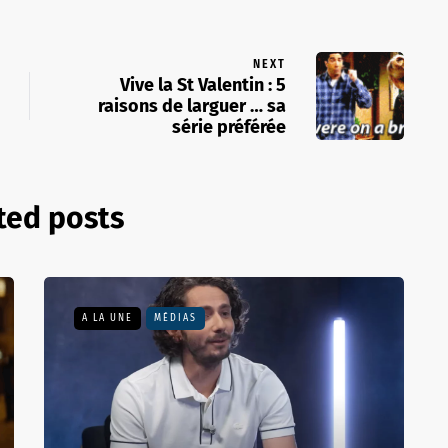
NEXT
Vive la St Valentin : 5
raisons de larguer … sa
série préférée
ted posts
A LA UNE
MÉDIAS