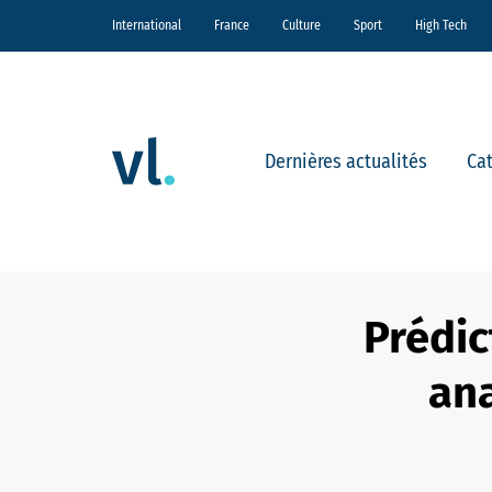
International
France
Culture
Sport
High Tech
Dernières actualités
Ca
Prédic
ana