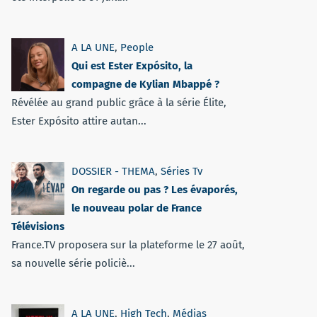
A LA UNE
,
People
Qui est Ester Expósito, la
compagne de Kylian Mbappé ?
Révélée au grand public grâce à la série Élite,
Ester Expósito attire autan...
DOSSIER - THEMA
,
Séries Tv
On regarde ou pas ? Les évaporés,
le nouveau polar de France
Télévisions
France.TV proposera sur la plateforme le 27 août,
sa nouvelle série policiè...
A LA UNE
,
High Tech
,
Médias