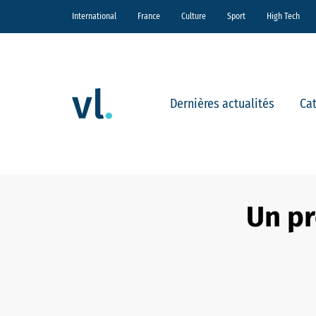
International
France
Culture
Sport
High Tech
Dernières actualités
Ca
Un pr