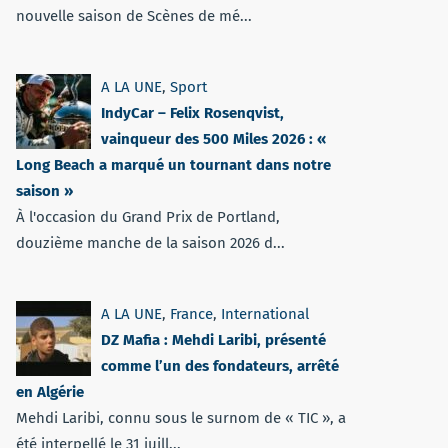
nouvelle saison de Scènes de mé...
A LA UNE
,
Sport
IndyCar – Felix Rosenqvist,
vainqueur des 500 Miles 2026 : «
Long Beach a marqué un tournant dans notre
saison »
À l'occasion du Grand Prix de Portland,
douzième manche de la saison 2026 d...
A LA UNE
,
France
,
International
DZ Mafia : Mehdi Laribi, présenté
comme l’un des fondateurs, arrêté
en Algérie
Mehdi Laribi, connu sous le surnom de « TIC », a
été interpellé le 31 juill...