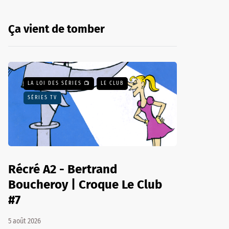
Ça vient de tomber
LA LOI DES SÉRIES 📺
LE CLUB
SÉRIES TV
Récré A2 - Bertrand
Boucheroy | Croque Le Club
#7
5 août 2026