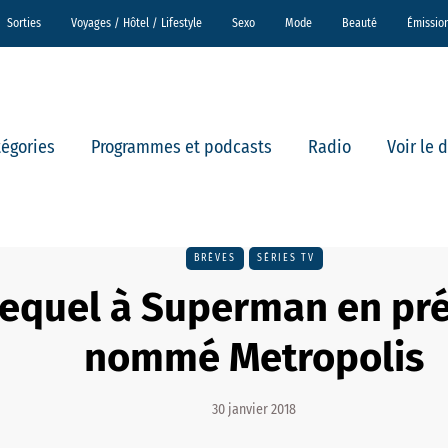
Sorties
Voyages / Hôtel / Lifestyle
Sexo
Mode
Beauté
Émissio
tégories
Programmes et podcasts
Radio
Voir le 
BRÈVES
SÉRIES TV
equel à Superman en pr
nommé Metropolis
30 janvier 2018