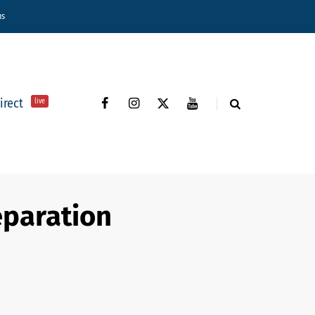
ns
direct
live
éparation