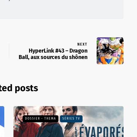
NEXT
HyperLink #43 – Dragon
Ball, aux sources du shônen
ted posts
DOSSIER - THEMA
SÉRIES TV