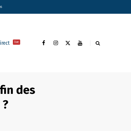
ns
direct
live
 fin des
 ?