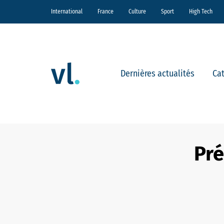
International
France
Culture
Sport
High Tech
Dernières actualités
Ca
Pré