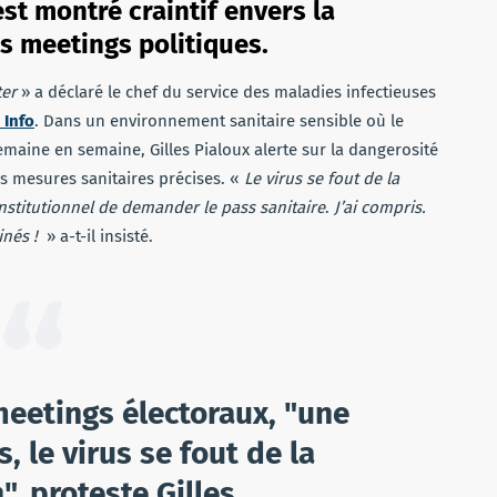
est montré craintif envers la
s meetings politiques.
ter
» a déclaré le chef du service des maladies infectieuses
 Info
. Dans un environnement sanitaire sensible où le
maine en semaine, Gilles Pialoux alerte sur la dangerosité
ns mesures sanitaires précises. «
Le virus se fout de la
nstitutionnel de demander le pass sanitaire
.
J’ai compris.
inés !
» a-t-il insisté.
 meetings électoraux, "une
, le virus se fout de la
", proteste Gilles