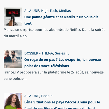
A LA UNE
,
High Tech
,
Médias
Une panne géante chez Netflix ? On vous dit
tout
Mauvaise surprise pour les abonnés de Netflix. Dans la soirée
du mardi 4 ao...
DOSSIER - THEMA
,
Séries Tv
On regarde ou pas ? Les évaporés, le nouveau
polar de France Télévisions
France.TV proposera sur la plateforme le 27 août, sa nouvelle
série policiè...
A LA UNE
,
People
Léna Situations se paye l’Accor Arena pour le
final de ses Vlogs d’août : on vous dit tout