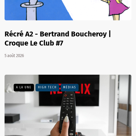
Récré A2 - Bertrand Boucheroy |
Croque Le Club #7
5 août 2026
A LA UNE
HIGH TECH
MÉDIAS