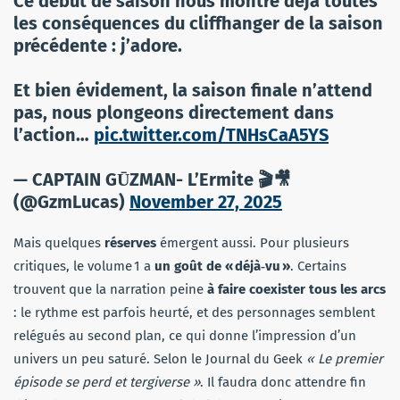
Ce début de saison nous montre déja toutes
les conséquences du cliffhanger de la saison
précédente : j’adore.
Et bien évidement, la saison finale n’attend
pas, nous plongeons directement dans
l’action…
pic.twitter.com/TNHsCaA5YS
— CAPTAIN GŪZMAN- L’Ermite 🎬🎥
(@GzmLucas)
November 27, 2025
Mais quelques
réserves
émergent aussi. Pour plusieurs
critiques, le volume 1 a
un goût de « déjà‑vu »
. Certains
trouvent que la narration peine
à faire coexister tous les arcs
: le rythme est parfois heurté, et des personnages semblent
relégués au second plan, ce qui donne l’impression d’un
univers un peu saturé. Selon le Journal du Geek
« Le premier
épisode se perd et tergiverse »
. Il faudra donc attendre fin