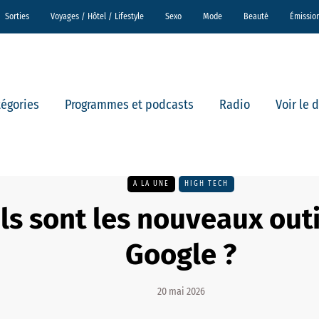
Sorties
Voyages / Hôtel / Lifestyle
Sexo
Mode
Beauté
Émissio
tégories
Programmes et podcasts
Radio
Voir le 
A LA UNE
HIGH TECH
ls sont les nouveaux outi
Google ?
20 mai 2026