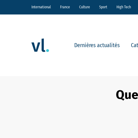
International
France
Culture
Sport
High Tech
Dernières actualités
Ca
Que