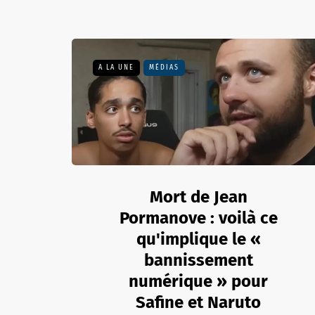
A LA UNE
MÉDIAS
Mort de Jean
Pormanove : voilà ce
qu'implique le «
bannissement
numérique » pour
Safine et Naruto