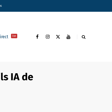
ns
direct
live
ls IA de