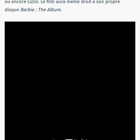
ou encore Lizzo. Le film aura même droit à son propre
disque
Barbie : The Album
.