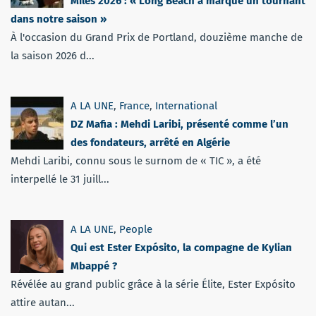
Miles 2026 : « Long Beach a marqué un tournant
dans notre saison »
À l'occasion du Grand Prix de Portland, douzième manche de
la saison 2026 d...
A LA UNE
,
France
,
International
DZ Mafia : Mehdi Laribi, présenté comme l’un
des fondateurs, arrêté en Algérie
Mehdi Laribi, connu sous le surnom de « TIC », a été
interpellé le 31 juill...
A LA UNE
,
People
Qui est Ester Expósito, la compagne de Kylian
Mbappé ?
Révélée au grand public grâce à la série Élite, Ester Expósito
attire autan...