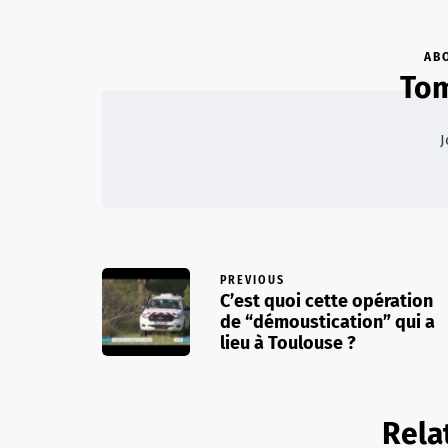
AB
Tom
J
PREVIOUS
C’est quoi cette opération
de “démoustication” qui a
lieu à Toulouse ?
Rela