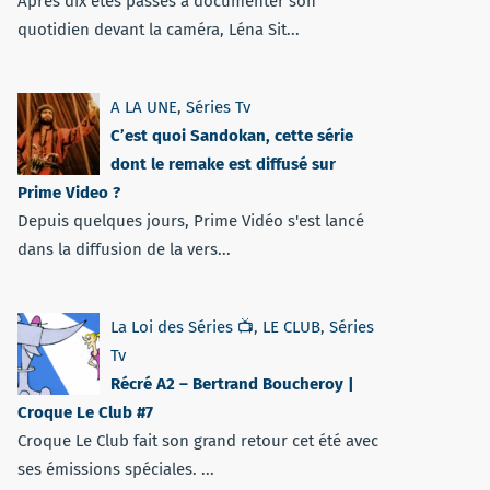
Après dix étés passés à documenter son
quotidien devant la caméra, Léna Sit...
A LA UNE
,
Séries Tv
C’est quoi Sandokan, cette série
dont le remake est diffusé sur
Prime Video ?
Depuis quelques jours, Prime Vidéo s'est lancé
dans la diffusion de la vers...
La Loi des Séries 📺
,
LE CLUB
,
Séries
Tv
Récré A2 – Bertrand Boucheroy |
Croque Le Club #7
Croque Le Club fait son grand retour cet été avec
ses émissions spéciales. ...