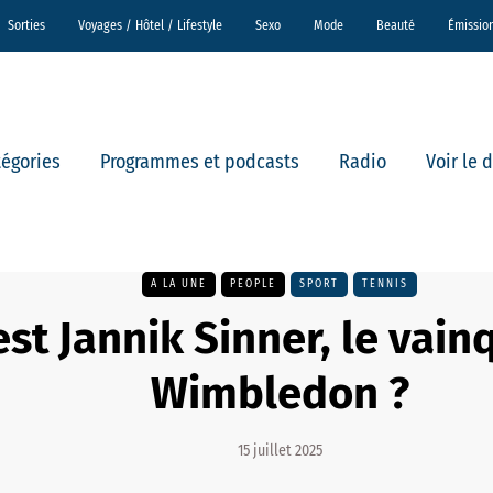
Sorties
Voyages / Hôtel / Lifestyle
Sexo
Mode
Beauté
Émissio
tégories
Programmes et podcasts
Radio
Voir le 
A LA UNE
PEOPLE
SPORT
TENNIS
est Jannik Sinner, le vai
Wimbledon ?
15 juillet 2025