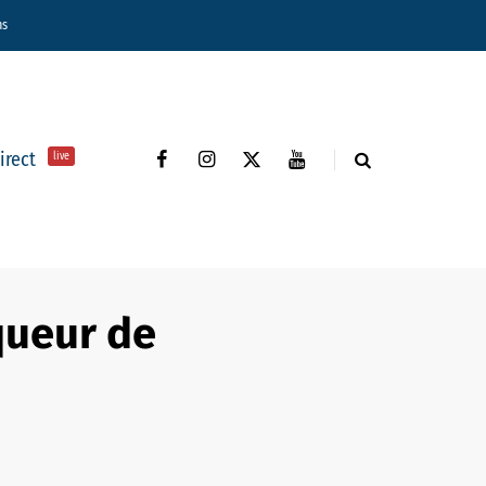
ns
direct
live
nqueur de