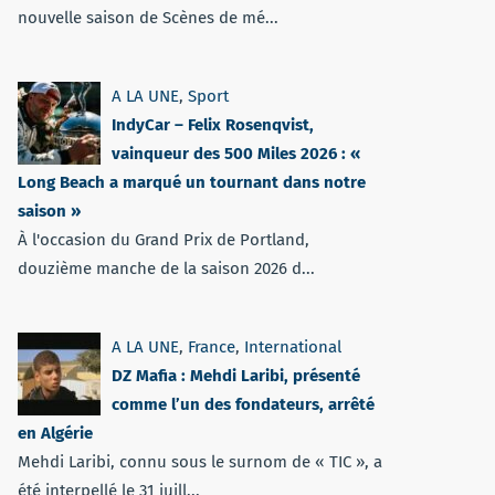
nouvelle saison de Scènes de mé...
A LA UNE
,
Sport
IndyCar – Felix Rosenqvist,
vainqueur des 500 Miles 2026 : «
Long Beach a marqué un tournant dans notre
saison »
À l'occasion du Grand Prix de Portland,
douzième manche de la saison 2026 d...
A LA UNE
,
France
,
International
DZ Mafia : Mehdi Laribi, présenté
comme l’un des fondateurs, arrêté
en Algérie
Mehdi Laribi, connu sous le surnom de « TIC », a
été interpellé le 31 juill...