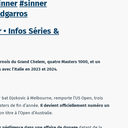
inner
#sinner
ndgarros
 • Infos Séries &
urnois du Grand Chelem, quatre Masters 1000, et un
avec l’Italie en 2023 et 2024.
r bat Djokovic à Melbourne, remporte l’US Open, trois
asters de fin d’année.
Il devient officiellement numéro un
on titre à l’Open d’Australie.
r négligence dans une affaire de dopage
datant de la