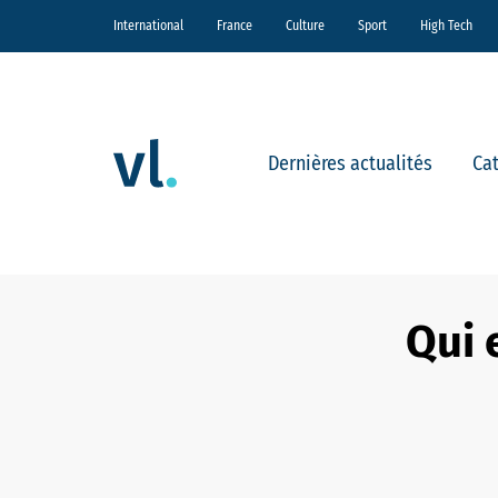
International
France
Culture
Sport
High Tech
Dernières actualités
Ca
Qui 