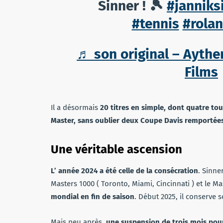
Sinner ! 🎾
#janniks
#tennis
#rola
♬ son original – Ayther
Films
Il a désormais
20 titres en simple, dont quatre to
Master, sans oublier deux Coupe Davis remportées 
Une véritable ascension
L’ année 2024 a été celle de la consécration
. Sinne
Masters 1000 ( Toronto, Miami, Cincinnati ) et le M
mondial en fin de saison
. Début 2025, il conserve s
Mais peu après,
une suspension de trois mois pou