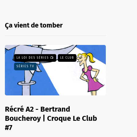
Ça vient de tomber
LA LOI DES SÉRIES 📺
LE CLUB
SÉRIES TV
Récré A2 - Bertrand
Boucheroy | Croque Le Club
#7