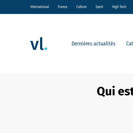
International
France
Culture
Sport
High Tech
Dernières actualités
Ca
Qui es