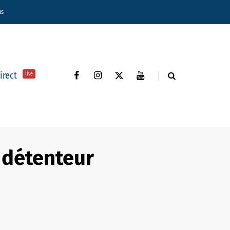
ns
direct
live
l détenteur