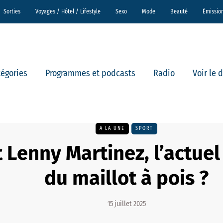
Sorties
Voyages / Hôtel / Lifestyle
Sexo
Mode
Beauté
Émissio
tégories
Programmes et podcasts
Radio
Voir le 
A LA UNE
SPORT
t Lenny Martinez, l’actue
du maillot à pois ?
15 juillet 2025