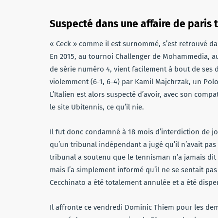
Suspecté dans une affaire de paris 
« Ceck » comme il est surnommé, s’est retrouvé dan
En 2015, au tournoi Challenger de Mohammedia, au M
de série numéro 4, vient facilement à bout de ses d
violemment (6-1, 6-4) par Kamil Majchrzak, un Polona
L’Italien est alors suspecté d’avoir, avec son compa
le site Ubitennis, ce qu’il nie.
Il fut donc condamné à 18 mois d’interdiction de jo
qu’un tribunal indépendant a jugé qu’il n’avait pas
tribunal a soutenu que le tennisman n’a jamais dit 
mais l’a simplement informé qu’il ne se sentait pas 
Cecchinato a été totalement annulée et a été dis
Il affronte ce vendredi Dominic Thiem pour les demi-