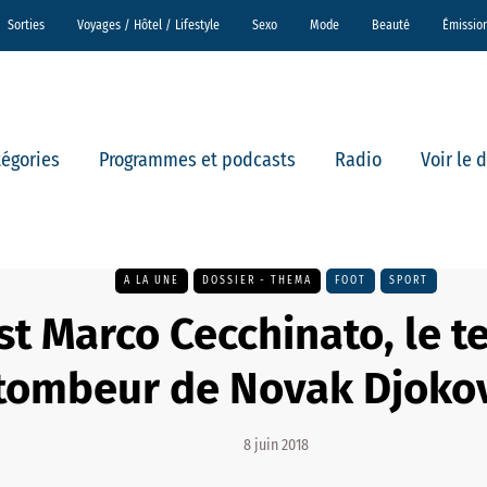
Sorties
Voyages / Hôtel / Lifestyle
Sexo
Mode
Beauté
Émissio
tégories
Programmes et podcasts
Radio
Voir le 
A LA UNE
DOSSIER - THEMA
FOOT
SPORT
st Marco Cecchinato, le 
tombeur de Novak Djokov
8 juin 2018