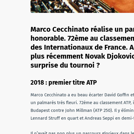
Marco Cecchinato réalise un par
honorable. 72ème au classement 
des Internationaux de France. A
plus récemment Novak Djokovic. 
surprise du tournoi ?
2018 : premier titre ATP
Marco Cecchinato a eu beau écarter David Goffin et
un palmarès très fleuri. 72ème au classement ATP, i
Budapest contre John Millman (ATP 250). Il y élimi
Lennard Struff en quart et Andreas Seppi en demi-f
Il n’avait pas non plus un parcours glorieux dans l