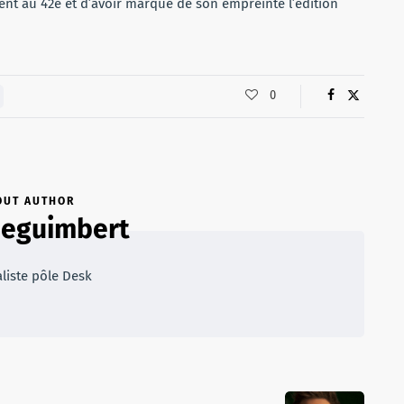
nt au 42e et d’avoir marqué de son empreinte l’édition
0
OUT AUTHOR
neguimbert
liste pôle Desk