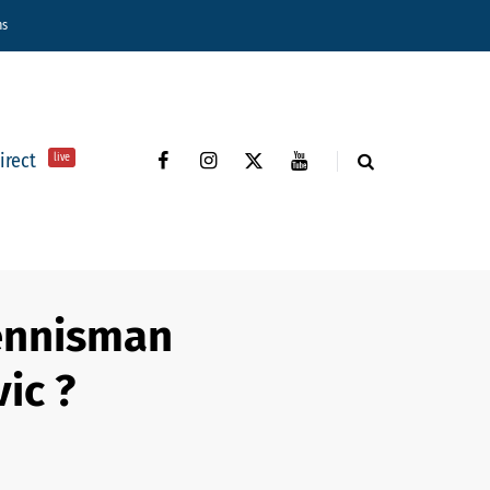
ns
direct
live
tennisman
ic ?