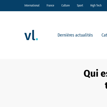
International
France
Culture
Sport
High Tech
Dernières actualités
Ca
Qui e