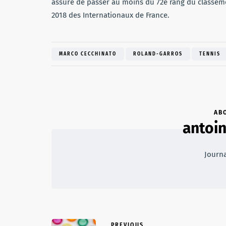
assuré de passer au moins du 72e rang du classeme
2018 des Internationaux de France.
MARCO CECCHINATO
ROLAND-GARROS
TENNIS
AB
antoi
Journa
PREVIOUS