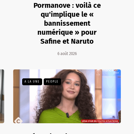
Pormanove : voilà ce
qu'implique le «
bannissement
numérique » pour
Safine et Naruto
6 août 2026
A LA UNE
PEOPLE