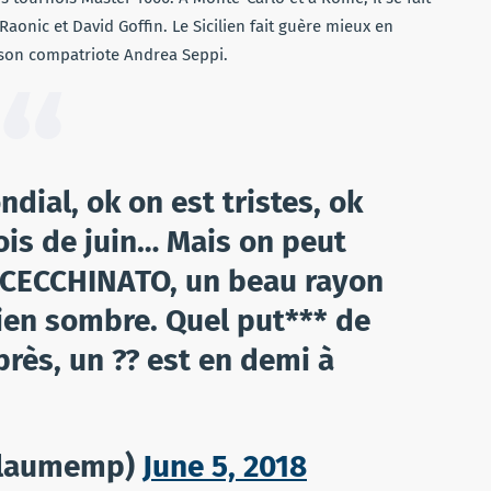
aonic et David Goffin. Le Sicilien fait guère mieux en
ec son compatriote Andrea Seppi.
dial, ok on est tristes, ok
ois de juin… Mais on peut
à CECCHINATO, un beau rayon
bien sombre. Quel put*** de
rès, un ?? est en demi à
llaumemp)
June 5, 2018