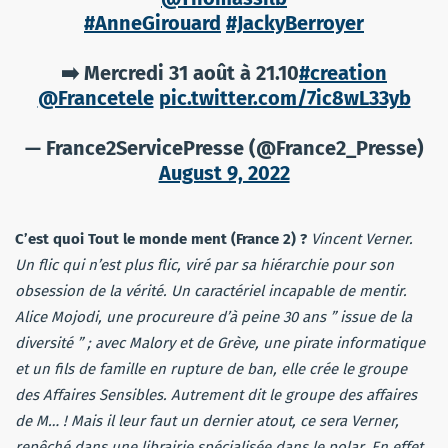
#AnneGirouard
#JackyBerroyer
➡️ Mercredi 31 août à 21.10
#creation
@Francetele
pic.twitter.com/7ic8wL33yb
— France2ServicePresse (@France2_Presse)
August 9, 2022
C’est quoi Tout le monde ment (France 2) ?
Vincent Verner.
Un flic qui n’est plus flic, viré par sa hiérarchie pour son
obsession de la vérité. Un caractériel incapable de mentir.
Alice Mojodi, une procureure d’à peine 30 ans ” issue de la
diversité ” ; avec Malory et de Grève, une pirate informatique
et un fils de famille en rupture de ban, elle crée le groupe
des Affaires Sensibles. Autrement dit le groupe des affaires
de M… ! Mais il leur faut un dernier atout, ce sera Verner,
repêché dans une librairie spécialisée dans le polar. En effet,