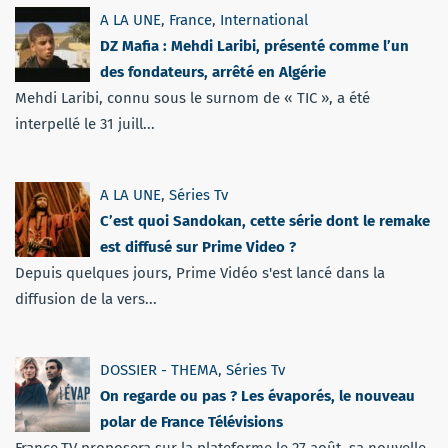
A LA UNE
,
France
,
International
DZ Mafia : Mehdi Laribi, présenté comme l’un
des fondateurs, arrêté en Algérie
Mehdi Laribi, connu sous le surnom de « TIC », a été
interpellé le 31 juill...
A LA UNE
,
Séries Tv
C’est quoi Sandokan, cette série dont le remake
est diffusé sur Prime Video ?
Depuis quelques jours, Prime Vidéo s'est lancé dans la
diffusion de la vers...
DOSSIER - THEMA
,
Séries Tv
On regarde ou pas ? Les évaporés, le nouveau
polar de France Télévisions
France.TV proposera sur la plateforme le 27 août, sa nouvelle