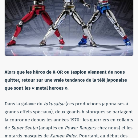
Alors que les héros de X-OR ou Jaspion viennent de nous
quitter, retour sur une vraie tendance de la télé japonaise
que sont les « metal heroes ».
Dans la galaxie du
tokusatsu
(ces productions japonaises à
grands effets spéciaux), deux géants historiques se partagent
la couronne depuis les années 1970 : les guerriers en collants
de
Super Sentai
(adaptés en
Power Rangers
chez nous) et les
motards masqués de
Kamen Rider
. Pourtant, au début des