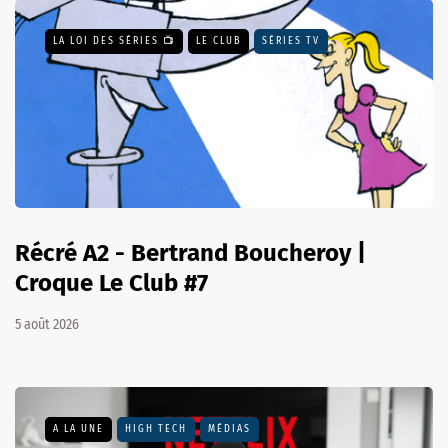
LA LOI DES SÉRIES 📺
LE CLUB
SÉRIES TV
Récré A2 - Bertrand Boucheroy |
Croque Le Club #7
5 août 2026
A LA UNE
HIGH TECH
MÉDIAS