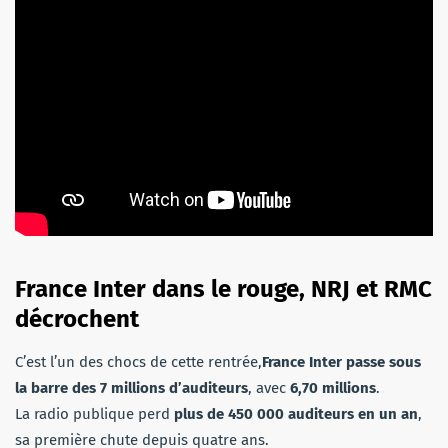
France Inter dans le rouge, NRJ et RMC
décrochent
C’est l’un des chocs de cette rentrée,
France Inter
passe sous
la barre des 7 millions d’auditeurs
, avec
6,70 millions
.
La radio publique perd
plus de
450 000
auditeurs en un an
,
sa première chute depuis quatre ans.