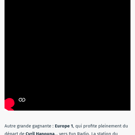
Autre grande gagnante :
Europe 1
, qui profite pleinement du
départ de
Cyril Hanouna
… vers Fun Radio. La station du