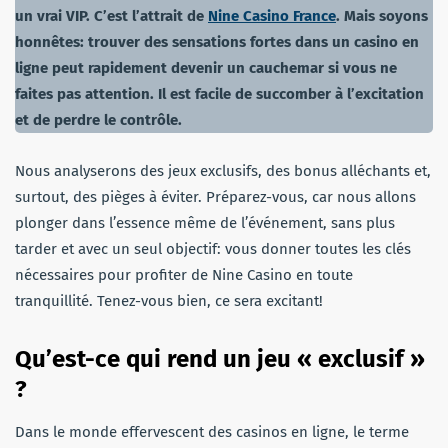
un vrai VIP. C’est l’attrait de
Nine Casino France
. Mais soyons
honnêtes: trouver des sensations fortes dans un casino en
ligne peut rapidement devenir un cauchemar si vous ne
faites pas attention. Il est facile de succomber à l’excitation
et de perdre le contrôle.
Nous analyserons des jeux exclusifs, des bonus alléchants et,
surtout, des pièges à éviter. Préparez-vous, car nous allons
plonger dans l’essence même de l’événement, sans plus
tarder et avec un seul objectif: vous donner toutes les clés
nécessaires pour profiter de Nine Casino en toute
tranquillité. Tenez-vous bien, ce sera excitant!
Qu’est-ce qui rend un jeu « exclusif »
?
Dans le monde effervescent des casinos en ligne, le terme