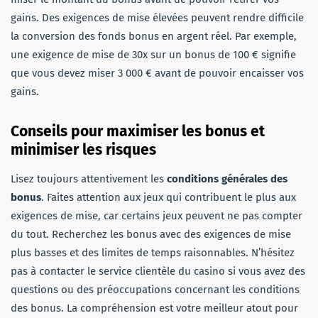
gains. Des exigences de mise élevées peuvent rendre difficile
la conversion des fonds bonus en argent réel. Par exemple,
une exigence de mise de 30x sur un bonus de 100 € signifie
que vous devez miser 3 000 € avant de pouvoir encaisser vos
gains.
Conseils pour maximiser les bonus et
minimiser les risques
Lisez toujours attentivement les
conditions générales des
bonus
. Faites attention aux jeux qui contribuent le plus aux
exigences de mise, car certains jeux peuvent ne pas compter
du tout. Recherchez les bonus avec des exigences de mise
plus basses et des limites de temps raisonnables. N’hésitez
pas à contacter le service clientèle du casino si vous avez des
questions ou des préoccupations concernant les conditions
des bonus. La compréhension est votre meilleur atout pour