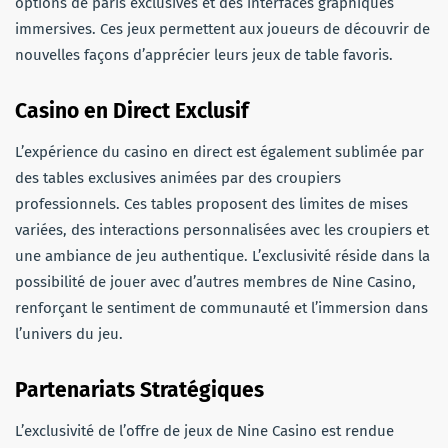
options de paris exclusives et des interfaces graphiques
immersives. Ces jeux permettent aux joueurs de découvrir de
nouvelles façons d’apprécier leurs jeux de table favoris.
Casino en Direct Exclusif
L’expérience du casino en direct est également sublimée par
des tables exclusives animées par des croupiers
professionnels. Ces tables proposent des limites de mises
variées, des interactions personnalisées avec les croupiers et
une ambiance de jeu authentique. L’exclusivité réside dans la
possibilité de jouer avec d’autres membres de Nine Casino,
renforçant le sentiment de communauté et l’immersion dans
l’univers du jeu.
Partenariats Stratégiques
L’exclusivité de l’offre de jeux de Nine Casino est rendue