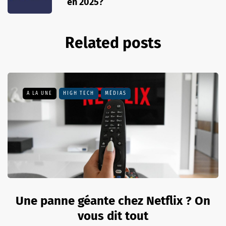
en 2025?
Related posts
A LA UNE
HIGH TECH
MÉDIAS
Une panne géante chez Netflix ? On
vous dit tout