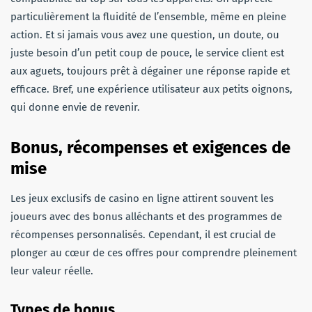
particulièrement la fluidité de l’ensemble, même en pleine
action. Et si jamais vous avez une question, un doute, ou
juste besoin d’un petit coup de pouce, le service client est
aux aguets, toujours prêt à dégainer une réponse rapide et
efficace. Bref, une expérience utilisateur aux petits oignons,
qui donne envie de revenir.
Bonus, récompenses et exigences de
mise
Les jeux exclusifs de casino en ligne attirent souvent les
joueurs avec des bonus alléchants et des programmes de
récompenses personnalisés. Cependant, il est crucial de
plonger au cœur de ces offres pour comprendre pleinement
leur valeur réelle.
Types de bonus