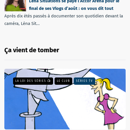
Léna Situations se paye l’Accor Arena pour le
final de ses Vlogs d’août : on vous dit tout
Après dix étés passés à documenter son quotidien devant la
caméra, Léna Sit...
Ça vient de tomber
LA LOI DES SÉRIES 📺
LE CLUB
SÉRIES TV