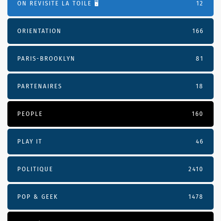
ON REVISITE LA TOILE 🖥️
12
ORIENTATION
166
PARIS-BROOKLYN
81
PARTENAIRES
18
PEOPLE
160
PLAY IT
46
POLITIQUE
2410
POP & GEEK
1478