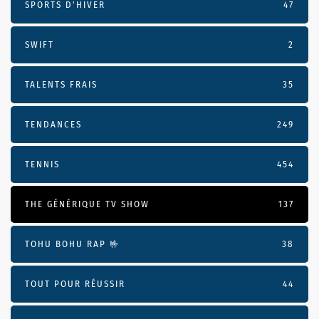
SPORTS D'HIVER
47
SWIFT
2
TALENTS FRAIS
35
TENDANCES
249
TENNIS
454
THE GÉNÉRIQUE TV SHOW
137
TOHU BOHU RAP 🤟
38
TOUT POUR RÉUSSIR
44