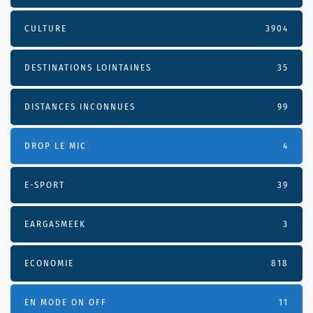
CULTURE
3904
DESTINATIONS LOINTAINES
35
DISTANCES INCONNUES
99
DROP LE MIC
4
E-SPORT
39
EARGASMEEK
3
ECONOMIE
818
EN MODE ON OFF
11