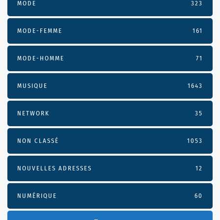
MODE
323
MODE-FEMME
161
MODE-HOMME
71
MUSIQUE
1643
NETWORK
35
NON CLASSÉ
1053
NOUVELLES ADRESSES
12
NUMÉRIQUE
60