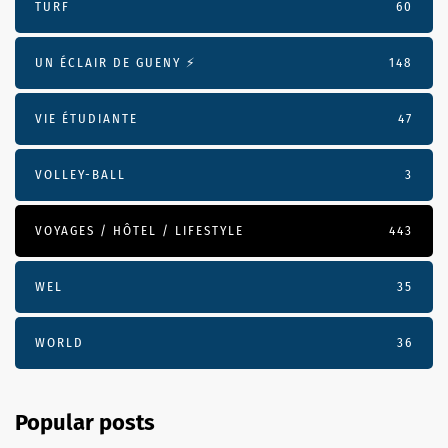
TURF
60
UN ÉCLAIR DE GUENY ⚡️
148
VIE ÉTUDIANTE
47
VOLLEY-BALL
3
VOYAGES / HÔTEL / LIFESTYLE
443
WEL
35
WORLD
36
Popular posts