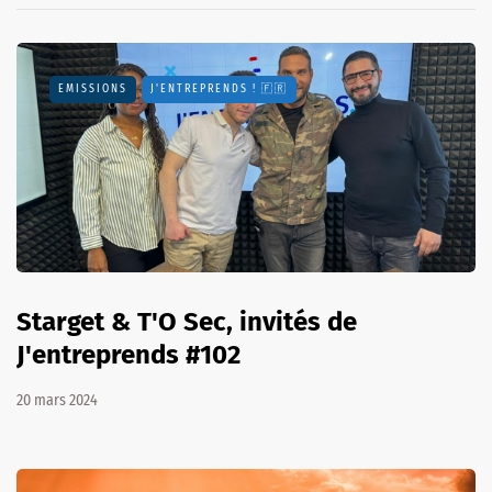
EMISSIONS
J'ENTREPRENDS ! 🇫🇷
Starget & T'O Sec, invités de
J'entreprends #102
20 mars 2024