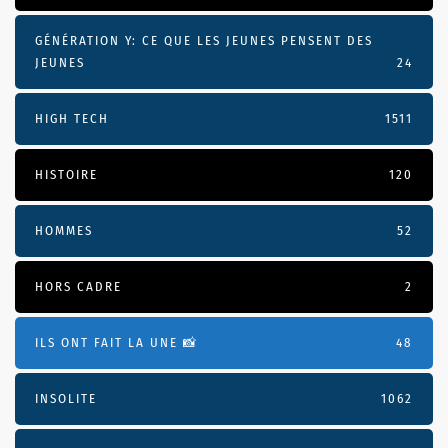
GÉNÉRATION Y: CE QUE LES JEUNES PENSENT DES
JEUNES
24
HIGH TECH
1511
HISTOIRE
120
HOMMES
52
HORS CADRE
2
ILS ONT FAIT LA UNE 📸
48
INSOLITE
1062