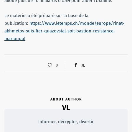
alloué plus de 10 milliards d’UAH pour aider l’Ukraine.
Le matériel a été préparé sur la base de la
publication:
https://www.letemps.ch/monde/europe/rinat-
akhmetov-suis-fier-quazovstal-soit-bastion-resistance-
marioupol
0
ABOUT AUTHOR
VL
Informer, décrypter, divertir