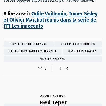
Vol des cigognes et porté à l’écran par Mathieu Kassovitz.
A lire aussi :
Odile Vuillemin, Tomer Sisley
et Olivier Marchal réunis dans la série de
TF1 Les innocents
JEAN-CHRISTOPHE GRANGÉ
LES RIVIÈRES POURPRES
LES RIVIÈRES POURPRES FRANCE 2
MATHIEU KASSOVITZ
OLIVIER MARCHAL
0
ABOUT AUTHOR
Fred Teper