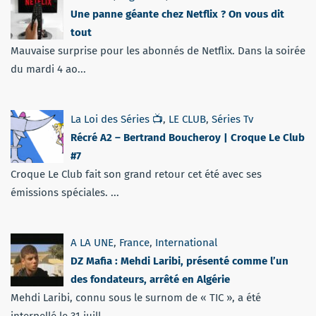
Une panne géante chez Netflix ? On vous dit
tout
Mauvaise surprise pour les abonnés de Netflix. Dans la soirée
du mardi 4 ao...
La Loi des Séries 📺
,
LE CLUB
,
Séries Tv
Récré A2 – Bertrand Boucheroy | Croque Le Club
#7
Croque Le Club fait son grand retour cet été avec ses
émissions spéciales. ...
A LA UNE
,
France
,
International
DZ Mafia : Mehdi Laribi, présenté comme l’un
des fondateurs, arrêté en Algérie
Mehdi Laribi, connu sous le surnom de « TIC », a été
interpellé le 31 juill...