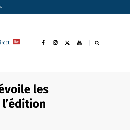
ns
direct
live
évoile les
l’édition