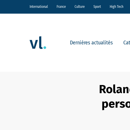
International
France
Culture
Sport
High Tech
Dernières actualités
Ca
Rolan
perso