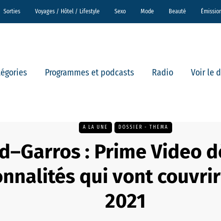
Sorties
Voyages / Hôtel / Lifestyle
Sexo
Mode
Beauté
Émissio
tégories
Programmes et podcasts
Radio
Voir le 
A LA UNE
DOSSIER - THEMA
d–Garros : Prime Video d
nnalités qui vont couvrir 
2021