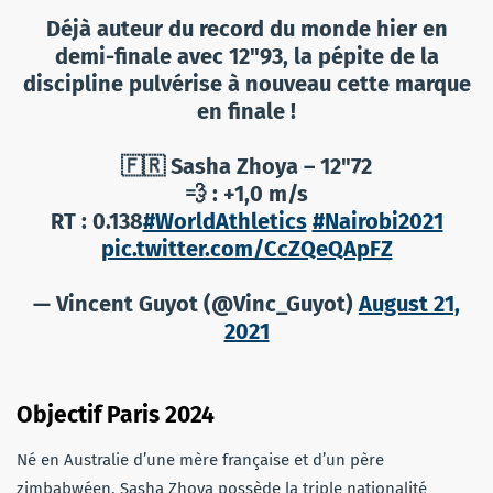
Déjà auteur du record du monde hier en
demi-finale avec 12"93, la pépite de la
discipline pulvérise à nouveau cette marque
en finale !
🇫🇷 Sasha Zhoya – 12"72
💨 : +1,0 m/s
RT : 0.138
#WorldAthletics
#Nairobi2021
pic.twitter.com/CcZQeQApFZ
— Vincent Guyot (@Vinc_Guyot)
August 21,
2021
Objectif Paris 2024
Né en Australie d’une mère française et d’un père
zimbabwéen, Sasha Zhoya possède la triple nationalité