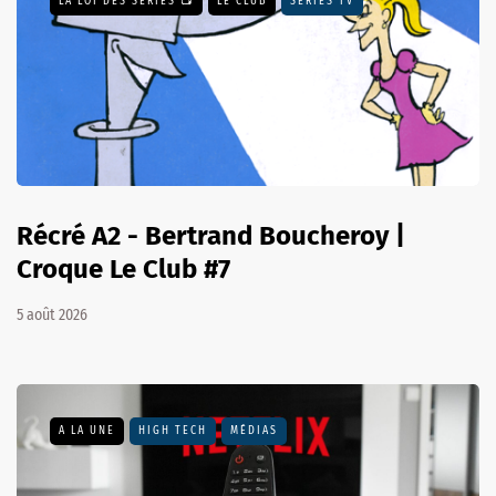
LA LOI DES SÉRIES 📺
LE CLUB
SÉRIES TV
Récré A2 - Bertrand Boucheroy |
Croque Le Club #7
5 août 2026
A LA UNE
HIGH TECH
MÉDIAS