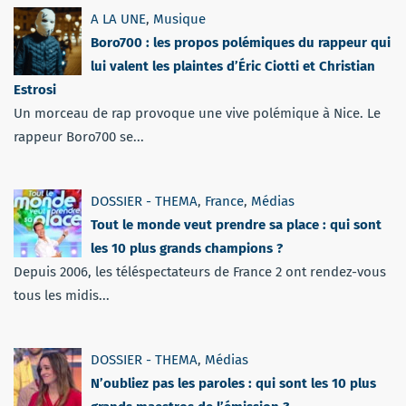
A LA UNE
,
Musique
Boro700 : les propos polémiques du rappeur qui
lui valent les plaintes d’Éric Ciotti et Christian
Estrosi
Un morceau de rap provoque une vive polémique à Nice. Le
rappeur Boro700 se...
DOSSIER - THEMA
,
France
,
Médias
Tout le monde veut prendre sa place : qui sont
les 10 plus grands champions ?
Depuis 2006, les téléspectateurs de France 2 ont rendez-vous
tous les midis...
DOSSIER - THEMA
,
Médias
N’oubliez pas les paroles : qui sont les 10 plus