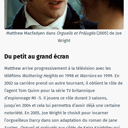
Matthew Macfadyen dans
Orgueils et Préjugés
(2005) de Joe
Wright
Du petit au grand écran
Matthew arrive progressivement à la télévision avec les
téléfilms
Wuthering Heights
en 1998 et
Warriors
en 1999. En
2002 sa carrière prend un autre tournant, il obtient le rôle de
l’agent Tom Quinn pour la série TV britannique
d’espionnage MI -5. Il jouera ce rôle durant 3 saisons,
jusqu’en 2004 et cela lui permettra d’avoir déjà une certaine
notoriété. En 2005, Joe Wright le choisit pour incarner
l’orgueilleux Darcy dans son adaptation du roman de Jane
Austen,
Orgueil et préjugés
aux côtés de Keira Knightley qui