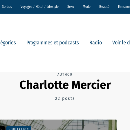
Sorties
Voyages / Hôtel / Lifestyle
Sexo
Mode
Beauté
Émissio
tégories
Programmes et podcasts
Radio
Voir le 
AUTHOR
Charlotte Mercier
22 posts
NE
EQUITATION