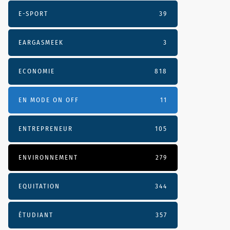
E-SPORT
39
EARGASMEEK
3
ECONOMIE
818
EN MODE ON OFF
11
ENTREPRENEUR
105
ENVIRONNEMENT
279
EQUITATION
344
ÉTUDIANT
357