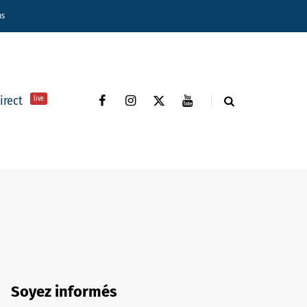
ns
direct
live
Soyez informés