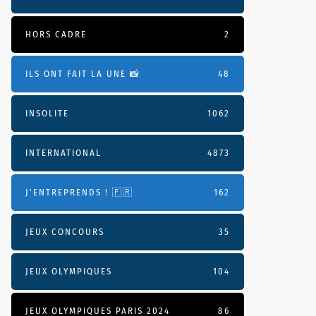
HORS CADRE
2
ILS ONT FAIT LA UNE 📸
48
INSOLITE
1062
INTERNATIONAL
4873
J'ENTREPRENDS ! 🇫🇷
162
JEUX CONCOURS
35
JEUX OLYMPIQUES
104
JEUX OLYMPIQUES PARIS 2024
86