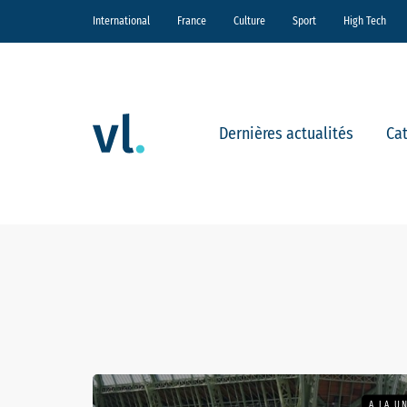
International
France
Culture
Sport
High Tech
Dernières actualités
Ca
A LA U