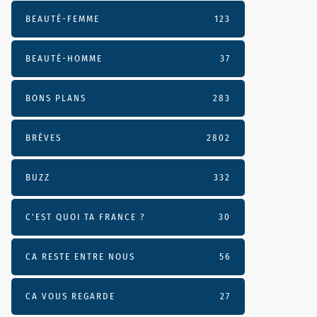
BEAUTÉ-FEMME
123
BEAUTÉ-HOMME
37
BONS PLANS
283
BRÈVES
2802
BUZZ
332
C'EST QUOI TA FRANCE ?
30
CA RESTE ENTRE NOUS
56
CA VOUS REGARDE
27