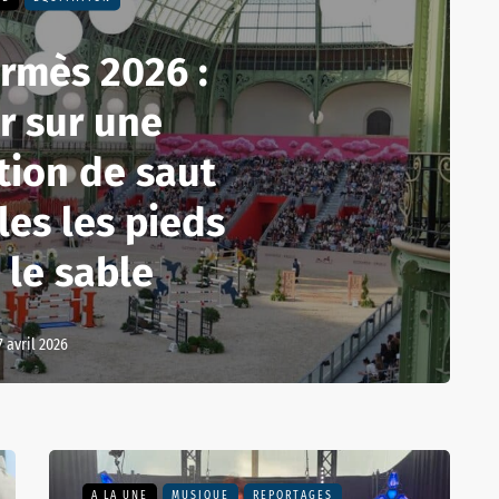
rmès 2026 :
r sur une
tion de saut
les les pieds
 le sable
7 avril 2026
A LA UNE
MUSIQUE
REPORTAGES