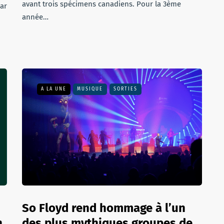
avant trois spécimens canadiens. Pour la 3ème
par
année…
A LA UNE
MUSIQUE
SORTIES
So Floyd rend hommage à l’un
n
des plus mythiques groupes de