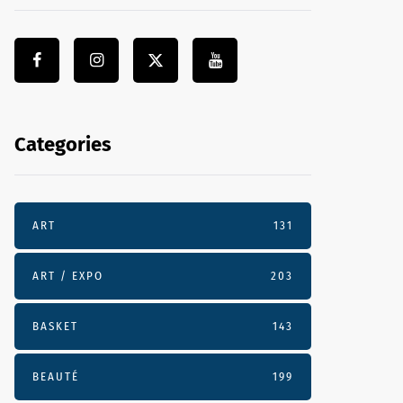
Categories
ART
131
ART / EXPO
203
BASKET
143
BEAUTÉ
199