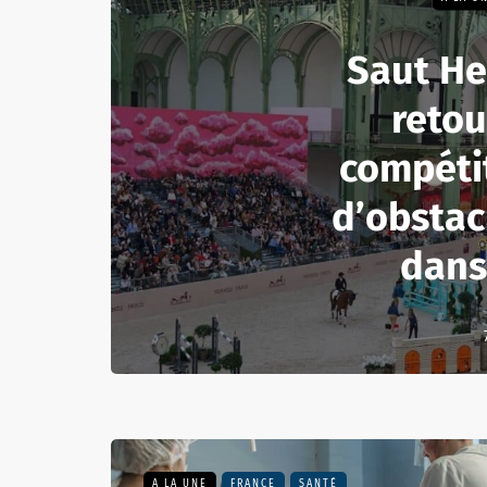
Saut He
retou
compéti
d’obstac
dans
A LA UNE
FRANCE
SANTÉ