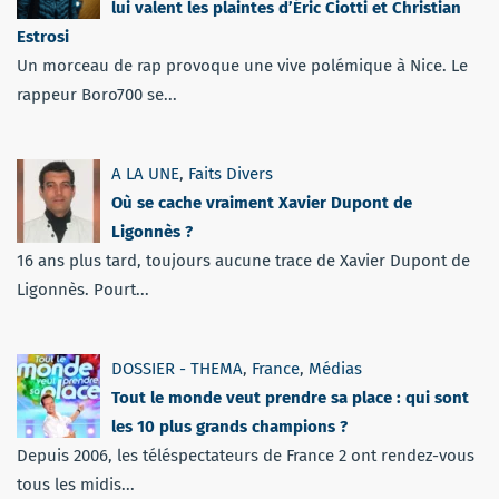
lui valent les plaintes d’Éric Ciotti et Christian
Estrosi
Un morceau de rap provoque une vive polémique à Nice. Le
rappeur Boro700 se...
A LA UNE
,
Faits Divers
Où se cache vraiment Xavier Dupont de
Ligonnès ?
16 ans plus tard, toujours aucune trace de Xavier Dupont de
Ligonnès. Pourt...
DOSSIER - THEMA
,
France
,
Médias
Tout le monde veut prendre sa place : qui sont
les 10 plus grands champions ?
Depuis 2006, les téléspectateurs de France 2 ont rendez-vous
tous les midis...