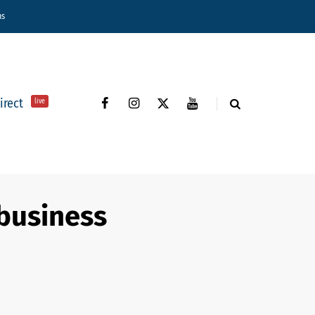
ns
direct
live
 business