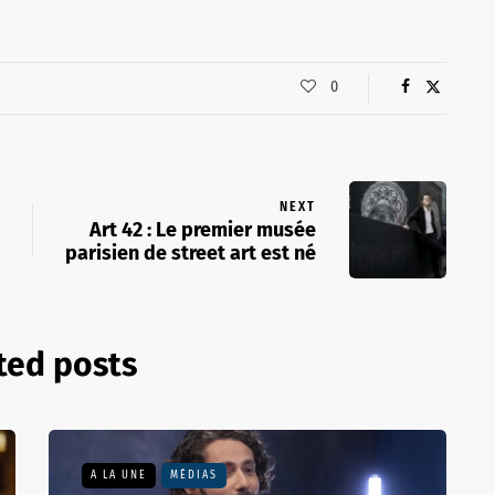
0
NEXT
Art 42 : Le premier musée
parisien de street art est né
ted posts
A LA UNE
MÉDIAS