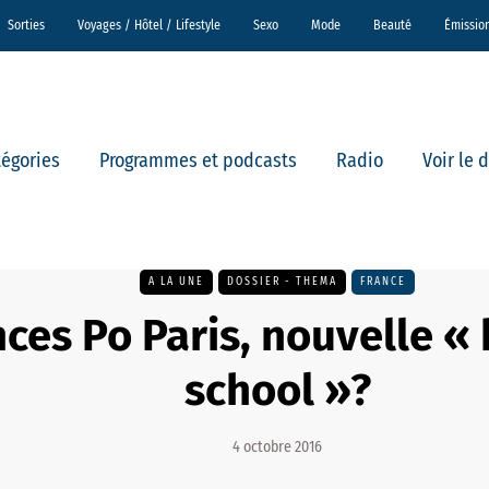
Sorties
Voyages / Hôtel / Lifestyle
Sexo
Mode
Beauté
Émissio
tégories
Programmes et podcasts
Radio
Voir le 
A LA UNE
DOSSIER - THEMA
FRANCE
ces Po Paris, nouvelle «
school »?
4 octobre 2016