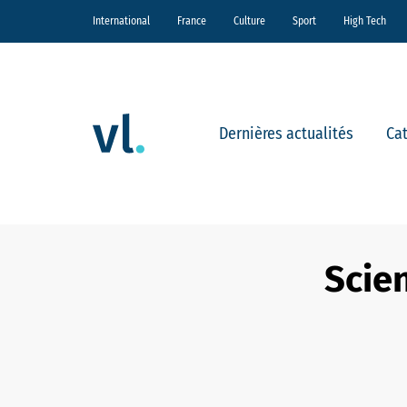
International
France
Culture
Sport
High Tech
Dernières actualités
Ca
Scien