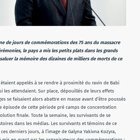
aine de jours de commémorations des 75 ans du massacre
rémonies, le pays a mis les petits plats dans les grands
saluer la mémoire des dizaines de milliers de morts de ce
s étaient appelés à se rendre à proximité du ravin de Babi
i les attendaient. Sur place, dépouillés de leurs effets
s se faisaient alors abattre en masse avant d’être poussés
rible épisode de cette période pré camps de concentration
solution finale. Toute la semaine, les survivants de se
stoires dans les médias. Les survivants et témoins de ce
 ces derniers jours, à l’image de Galyna Yakivna Kozyra,
é mis en avant par les organisateurs des commémorations :