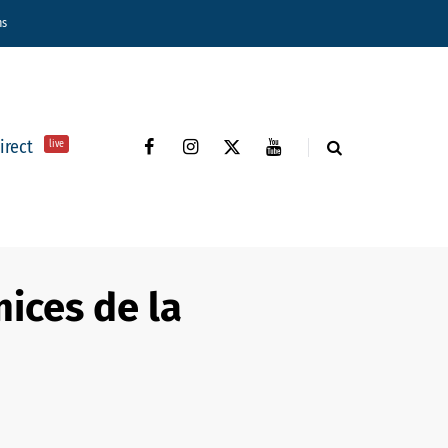
ns
direct
live
mices de la