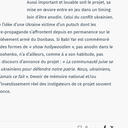
Aussi important et louable soit le projet, sa
mise en œuvre entre en jeu dans un timing
loin d’être anodin. Celui du conflit ukrainien.
 l’idée d’une Ukraine victime d’un putsch dont les
tre-propagande s’affrontent depuis en permanence sur le
oulèvement armé du Donbass. Si Babi Yar est commémoré
nd des formes de
« show hollywoodien »
, pas anodin dans le
roshenko, n’a d’ailleurs, comme à a son habitude, pas
n discours d’annonce du projet :
« La communauté juive se
s ukrainiens pour défendre notre patrie. Nous, ukrainiens,
amais ce fait »
. Devoir de mémoire national et/ou
’investissement réel des instigateurs de ce projet souvent
nonce.
0