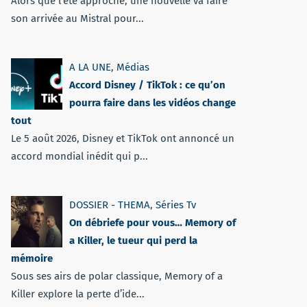
Alors que l'été approche, une nouvelle va faire
son arrivée au Mistral pour...
A LA UNE
,
Médias
Accord Disney / TikTok : ce qu’on
pourra faire dans les vidéos change
tout
Le 5 août 2026, Disney et TikTok ont annoncé un
accord mondial inédit qui p...
DOSSIER - THEMA
,
Séries Tv
On débriefe pour vous… Memory of
a Killer, le tueur qui perd la
mémoire
Sous ses airs de polar classique, Memory of a
Killer explore la perte d’ide...