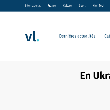
International
France
Culture
Sport
High Tech
Dernières actualités
Ca
En Ukr