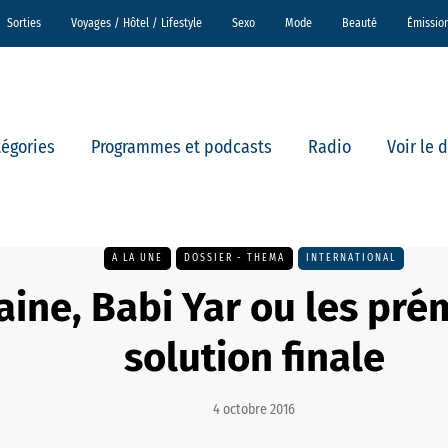
Sorties
Voyages / Hôtel / Lifestyle
Sexo
Mode
Beauté
Émissio
tégories
Programmes et podcasts
Radio
Voir le 
A LA UNE
DOSSIER - THEMA
INTERNATIONAL
aine, Babi Yar ou les pré
solution finale
4 octobre 2016