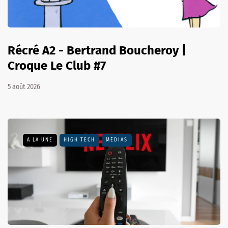
Récré A2 - Bertrand Boucheroy |
Croque Le Club #7
5 août 2026
A LA UNE
HIGH TECH
MÉDIAS