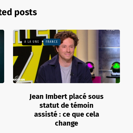
ted posts
A LA UNE
FRANCE
Jean Imbert placé sous
statut de témoin
assisté : ce que cela
change