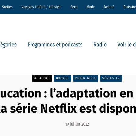
Sorties
Voyages / Hôtel / Lifestyle
Sexo
Mode
Beauté
Émissio
tégories
Programmes et podcasts
Radio
Voir le 
A LA UNE
BRÈVES
POP & GEEK
SÉRIES TV
ucation : l’adaptation e
la série Netflix est dispo
19 juillet 2022