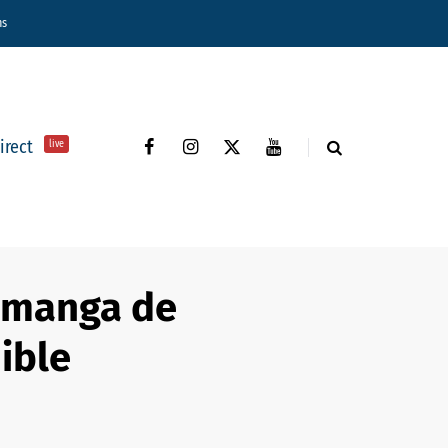
ns
direct
live
n manga de
nible