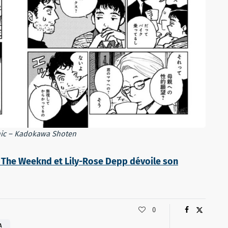
ic – Kadokawa Shoten
ec The Weeknd et Lily-Rose Depp dévoile son
0
A