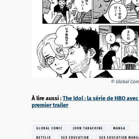
© Global Com
À lire aussi :
The Idol : la série de HBO av
premier trailer
GLOBAL COMIC
JOHN TARACHINE
MANGA
NETFLIX
SEX EDUCATION
SEX EDUCATION MANG