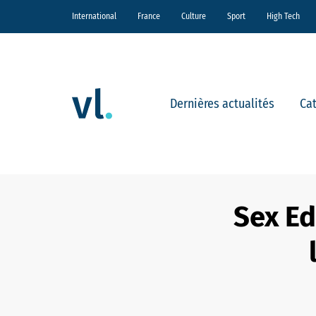
International
France
Culture
Sport
High Tech
Dernières actualités
Ca
Sex Ed