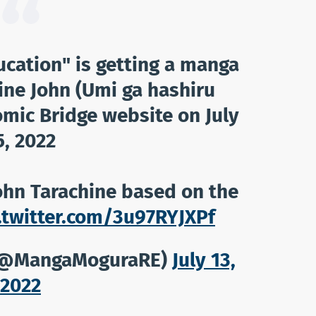
ucation" is getting a manga
ine John (Umi ga hashiru
omic Bridge website on July
5, 2022
hn Tarachine based on the
.twitter.com/3u97RYJXPf
(@MangaMoguraRE)
July 13,
2022