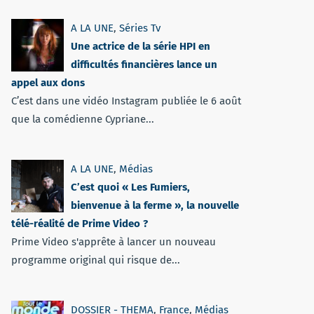
A LA UNE
,
Séries Tv
Une actrice de la série HPI en
difficultés financières lance un
appel aux dons
C’est dans une vidéo Instagram publiée le 6 août
que la comédienne Cypriane...
A LA UNE
,
Médias
C’est quoi « Les Fumiers,
bienvenue à la ferme », la nouvelle
télé-réalité de Prime Video ?
Prime Video s'apprête à lancer un nouveau
programme original qui risque de...
DOSSIER - THEMA
,
France
,
Médias