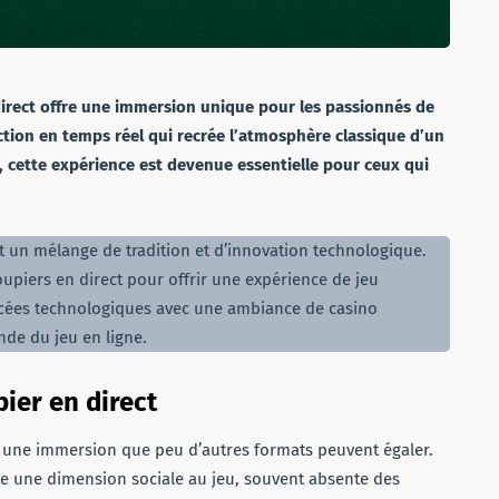
 direct offre une immersion unique pour les passionnés de
action en temps réel qui recrée l’atmosphère classique d’un
 cette expérience est devenue essentielle pour ceux qui
nt un mélange de tradition et d’innovation technologique.
upiers en direct pour offrir une expérience de jeu
ancées technologiques avec une ambiance de casino
nde du jeu en ligne.
pier en direct
re une immersion que peu d’autres formats peuvent égaler.
te une dimension sociale au jeu, souvent absente des