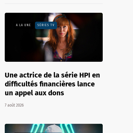
A LA UNE
SÉRIES TV
Une actrice de la série HPI en
difficultés financières lance
un appel aux dons
7 août 2026