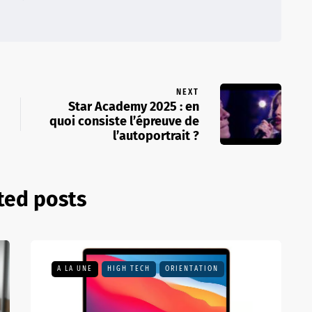
NEXT
Star Academy 2025 : en
quoi consiste l’épreuve de
l’autoportrait ?
ted posts
A LA UNE
HIGH TECH
ORIENTATION