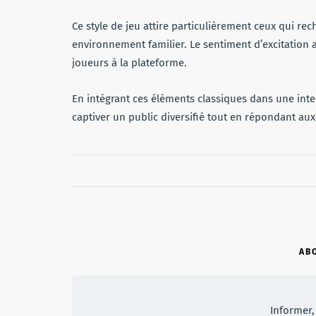
Ce style de jeu attire particulièrement ceux qui re
environnement familier. Le sentiment d’excitation as
joueurs à la plateforme.
En intégrant ces éléments classiques dans une inter
captiver un public diversifié tout en répondant aux
AB
Informer, 