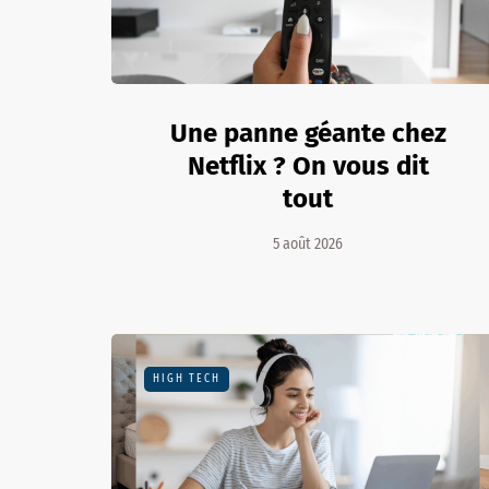
Une panne géante chez
Netflix ? On vous dit
tout
5 août 2026
HIGH TECH