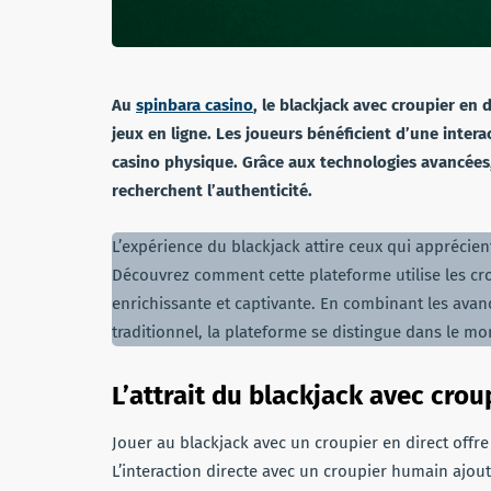
Au
spinbara casino
, le blackjack avec croupier en
jeux en ligne. Les joueurs bénéficient d’une inter
casino physique. Grâce aux technologies avancées,
recherchent l’authenticité.
L’expérience du blackjack attire ceux qui apprécie
Découvrez comment cette plateforme utilise les cro
enrichissante et captivante. En combinant les av
traditionnel, la plateforme se distingue dans le mo
L’attrait du blackjack avec crou
Jouer au blackjack avec un croupier en direct off
L’interaction directe avec un croupier humain ajou