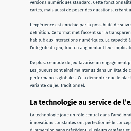
versions numériques standard. Cette fonctionnalité
cartes, mais aussi de poser des questions, créant 
L’expérience est enrichie par la possibilité de su
définition. Ce format met l’accent sur la transpare
habitué aux interactions numériques. La capacité à
l’intégrité du jeu, tout en augmentant leur implicat
De plus, ce mode de jeu favorise un engagement pl
Les joueurs sont ainsi maintenus dans un état de c
performances globales. Cela démontre que le black
variante du jeu traditionnel.
La technologie au service de l’
La technologie joue un rôle central dans l’améliora
innovations constantes ont perfectionné le concept
d’immersion sans précédent. Plusieurs caméras et 