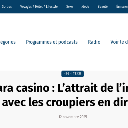
Sorties
Voyages / Hôtel / Lifestyle
Sexo
Mode
Beauté
Émissio
tégories
Programmes et podcasts
Radio
Voir le 
HIGH TECH
ra casino : L’attrait de l’
avec les croupiers en di
12 novembre 2025