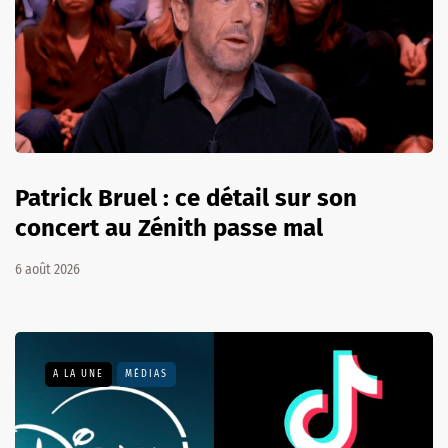
Patrick Bruel : ce détail sur son
concert au Zénith passe mal
6 août 2026
A LA UNE
MÉDIAS