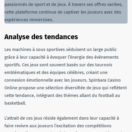
passionnés de sport et de jeux. À travers ses offres variées,
cette plateforme continue de captiver les joueurs avec des
expériences immersives.
Analyse des tendances
Les machines à sous sportives séduisent un large public
grâce à leur capacité à évoquer l’énergie des événements
sportifs. Ces jeux sont souvent basés sur des tournois
emblématiques et des équipes célèbres, créant une
connexion émotionnelle avec les joueurs. Spinbara Casino
Online propose une sélection diversifiée de jeux qui reflètent
cette tendance, intégrant des thèmes allant du football au
basketball.
L’attrait de ces jeux réside également dans leur capacité à
faire revivre aux joueurs l’excitation des compétitions