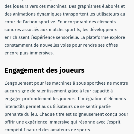
des joueurs vers ces machines. Des graphismes élaborés et
des animations dynamiques transportent les utilisateurs au
cœur de l’action sportive. En incorporant des éléments
sonores associés aux matchs sportifs, les développeurs
enrichissent l’expérience sensorielle. La plateforme explore
constamment de nouvelles voies pour rendre ses offres
encore plus immersives.
Engagement des joueurs
L’engouement pour les machines à sous sportives ne montre
aucun signe de ralentissement grâce à leur capacité à
engager profondément les joueurs. L’intégration d’éléments
interactifs permet aux utilisateurs de se sentir partie
prenante du jeu. Chaque titre est soigneusement conçu pour
offrir une expérience immersive qui résonne avec l’esprit
compétitif naturel des amateurs de sports.