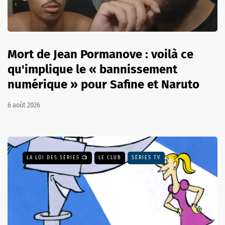
Mort de Jean Pormanove : voilà ce
qu'implique le « bannissement
numérique » pour Safine et Naruto
6 août 2026
LA LOI DES SÉRIES 📺
LE CLUB
SÉRIES TV