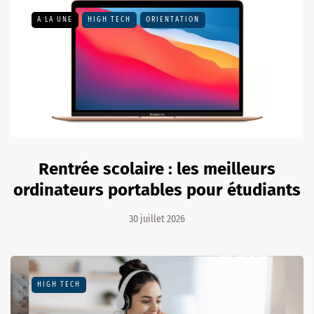
A LA UNE
HIGH TECH
ORIENTATION
Rentrée scolaire : les meilleurs
ordinateurs portables pour étudiants
30 juillet 2026
HIGH TECH