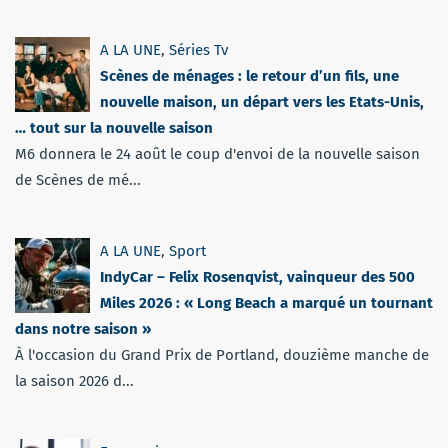
A LA UNE
,
Séries Tv
Scènes de ménages : le retour d’un fils, une
nouvelle maison, un départ vers les Etats-Unis,
… tout sur la nouvelle saison
M6 donnera le 24 août le coup d'envoi de la nouvelle saison
de Scènes de mé...
A LA UNE
,
Sport
IndyCar – Felix Rosenqvist, vainqueur des 500
Miles 2026 : « Long Beach a marqué un tournant
dans notre saison »
À l'occasion du Grand Prix de Portland, douzième manche de
la saison 2026 d...