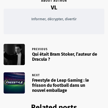
ABOUT AUTHOR
VL
Informer, décrypter, divertir
PREVIOUS
Qui était Bram Stoker, l’auteur de
Dracula ?
NEXT
Freestyle de Leap Gaming : le
frisson du football dans un
nouvel emballage
Related posts