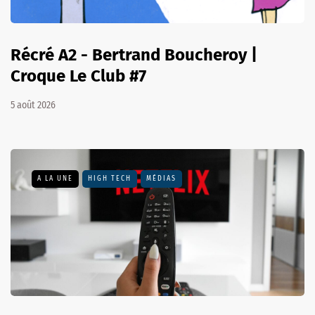
Récré A2 - Bertrand Boucheroy |
Croque Le Club #7
5 août 2026
A LA UNE
HIGH TECH
MÉDIAS