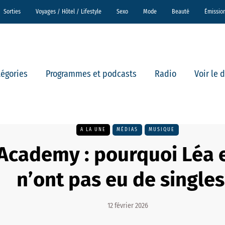
Sorties
Voyages / Hôtel / Lifestyle
Sexo
Mode
Beauté
Émissio
tégories
Programmes et podcasts
Radio
Voir le 
A LA UNE
MÉDIAS
MUSIQUE
 Academy : pourquoi Léa 
n’ont pas eu de singles
12 février 2026