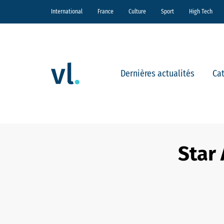
International
France
Culture
Sport
High Tech
Dernières actualités
Ca
Star