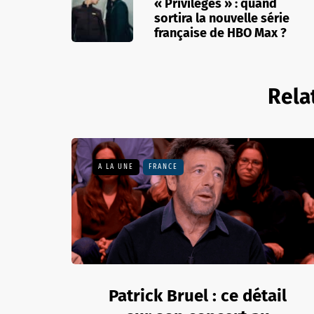
« Privilèges » : quand
sortira la nouvelle série
française de HBO Max ?
Rela
A LA UNE
FRANCE
Patrick Bruel : ce détail