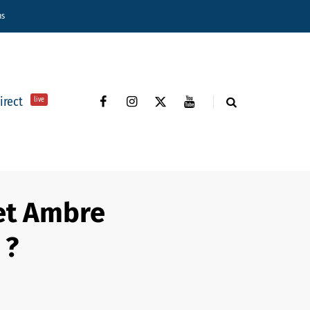
ns
direct
live
et Ambre
 ?