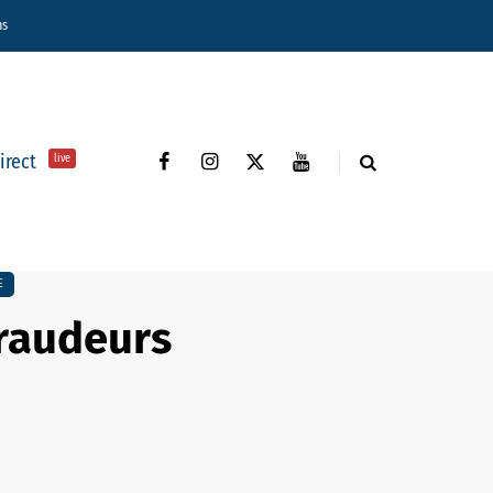
ns
direct
live
E
fraudeurs