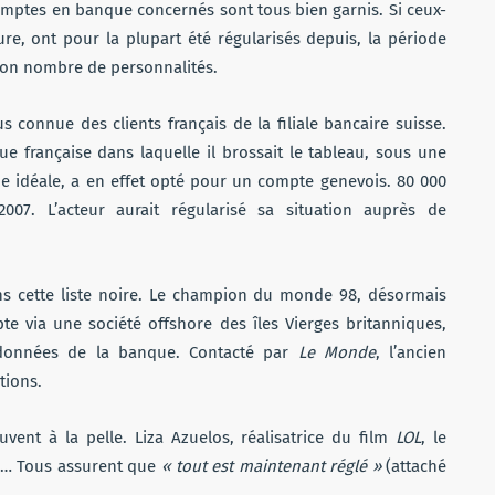
comptes en banque concernés sont tous bien garnis. Si ceux-
ure, ont pour la plupart été régularisés depuis, la période
bon nombre de personnalités.
 connue des clients français de la filiale bancaire suisse.
e française dans laquelle il brossait le tableau, sous une
ue idéale, a en effet opté pour un compte genevois. 80 000
07. L’acteur aurait régularisé sa situation auprès de
s cette liste noire. Le champion du monde 98, désormais
te via une société offshore des îles Vierges britanniques,
s données de la banque. Contacté par
Le Monde
, l’ancien
tions.
ent à la pelle. Liza Azuelos, réalisatrice du film
LOL
, le
ski… Tous assurent que
« tout est maintenant réglé »
(attaché