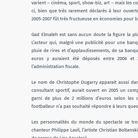
varient – cinéma, sport, show-biz, art – mais les 
ci, bien que très rarement déclarés à leur ouvert
2005-2007 fût très fructueuse en économies pour 
Gad Elmaleh est sans aucun doute la figure la plus
L’acteur qui, malgré une publicité pour une banqu
pluie de rires et d’applaudissements, de sa banq
euros y auraient été déposés entre 2006 et 20
l’administration fiscale.
Le nom de Christophe Dugarry apparait aussi dan
consultant sportif, aurait ouvert en 2005 un comp
garni de plus de 2 millions d’euros selon le
footballeur n’a pas souhaité répondre à leurs ques
Les personnalités du monde du spectacle se trouv
chanteur Philippe Lavil, l’artiste Christian Boltan
de presse de Liza Azuelos).