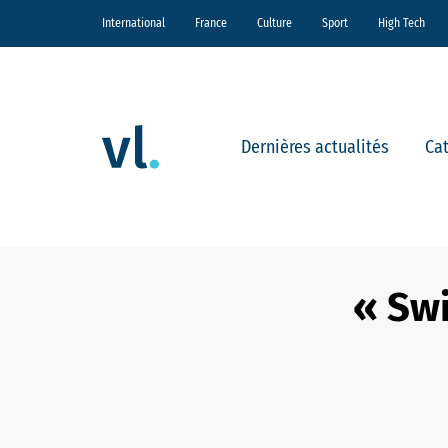
International
France
Culture
Sport
High Tech
Dernières actualités
Ca
« Swi