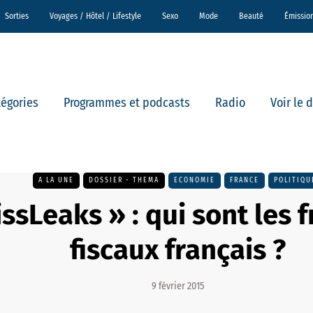
Sorties
Voyages / Hôtel / Lifestyle
Sexo
Mode
Beauté
Émissio
tégories
Programmes et podcasts
Radio
Voir le 
A LA UNE
DOSSIER - THEMA
ECONOMIE
FRANCE
POLITIQU
ssLeaks » : qui sont les 
fiscaux français ?
9 février 2015