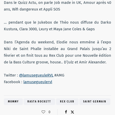
Dans le Quizz Actu, on parle Job made in UK, Amour après 40
ans, Wifi dangereux et Appli SOS
… pendant que le Jukebox de Théo nous diffuse du Darko
Kustura, Clara 3000, Lxury et Maya Jane Coles & Gaps
Dans l’Agenda du weekend, Elodie nous emmène à l’expo
Niki de Saint Phalle installée au Grand Palais jusqu’au 2
février et on finit tous au Rex Club pour une Nouvelle édition
de la Bass Culture groove, house.. D’Julz et Amir Alexander.
Twitter :
@lamusegueuleRVL
#AMG
Facebook :
lamusegueulervl
MOMMY
RASTA ROCKETT
REX CLUB
SAINT GERMAIN
0