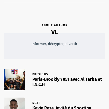
ABOUT AUTHOR
VL
Informer, décrypter, divertir
PREVIOUS
Paris-Brooklyn #51 avec Al’Tarba et
I.N.C.H
NEXT
Kevin Reza, invité du Sporting