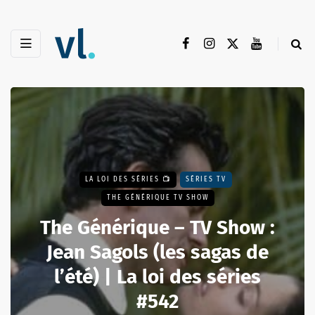
LA LOI DES SÉRIES 📺
SÉRIES TV
THE GÉNÉRIQUE TV SHOW
The Générique – TV Show :
Jean Sagols (les sagas de
l’été) | La loi des séries
#542