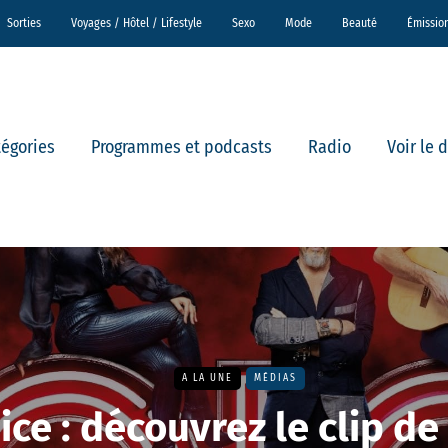
Sorties
Voyages / Hôtel / Lifestyle
Sexo
Mode
Beauté
Émissio
tégories
Programmes et podcasts
Radio
Voir le 
A LA UNE
MÉDIAS
ice : découvrez le clip de