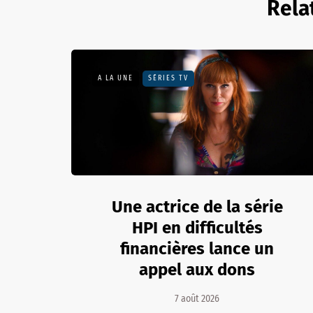
Rela
A LA UNE
SÉRIES TV
Une actrice de la série
HPI en difficultés
financières lance un
appel aux dons
7 août 2026