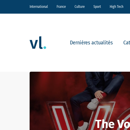
International
France
Culture
Sport
High Tech
Dernières actualités
Ca
The Vo