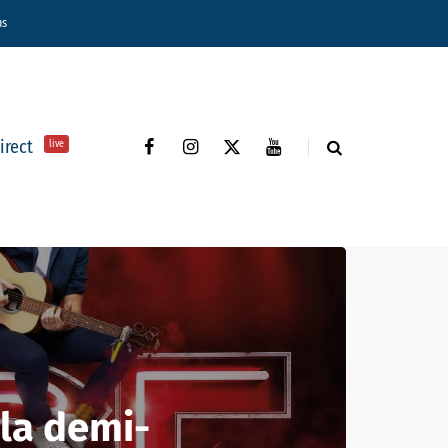
ns
direct
live
 la demi-