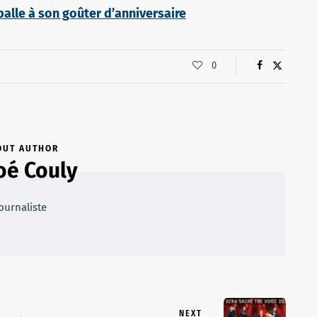
 balle à son goûter d’anniversaire
0
OUT AUTHOR
oé Couly
ournaliste
NEXT