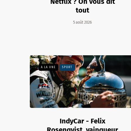
Netflix ? On vous dit
tout
5 août 2026
A LA UNE
SPORT
IndyCar - Felix
Rosenqvist, vainqueur