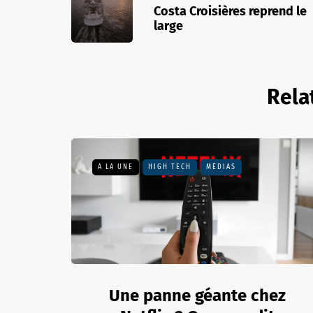
Costa Croisières reprend le
large
Rela
A LA UNE
HIGH TECH
MÉDIAS
Une panne géante chez