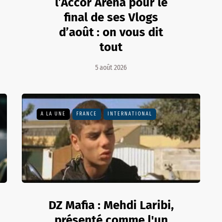
l’Accor Arena pour le
final de ses Vlogs
d’août : on vous dit
tout
5 août 2026
A LA UNE
FRANCE
INTERNATIONAL
DZ Mafia : Mehdi Laribi,
présenté comme l'un