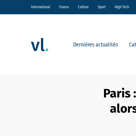
International
France
Culture
Sport
High Tech
Dernières actualités
Ca
Paris
alor