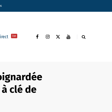
ns
direct
live
oignardée
 à clé de