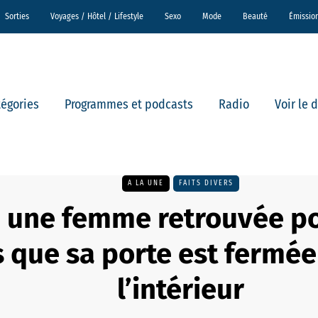
Sorties
Voyages / Hôtel / Lifestyle
Sexo
Mode
Beauté
Émissio
tégories
Programmes et podcasts
Radio
Voir le 
A LA UNE
FAITS DIVERS
 : une femme retrouvée p
s que sa porte est fermée
l’intérieur