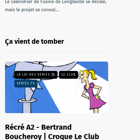
Le calendrier de l’usine de Longlaville se décale,
mais le projet se consol...
Ça vient de tomber
LA LOI DES SÉRIES 📺
LE CLUB
SÉRIES TV
Récré A2 - Bertrand
Boucheroy | Croque Le Club