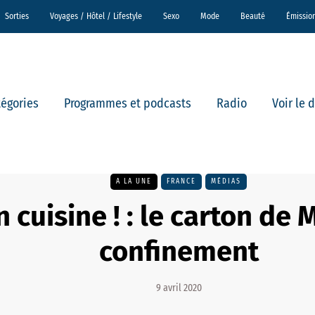
Sorties
Voyages / Hôtel / Lifestyle
Sexo
Mode
Beauté
Émissio
tégories
Programmes et podcasts
Radio
Voir le 
A LA UNE
FRANCE
MÉDIAS
 cuisine ! : le carton de 
confinement
9 avril 2020