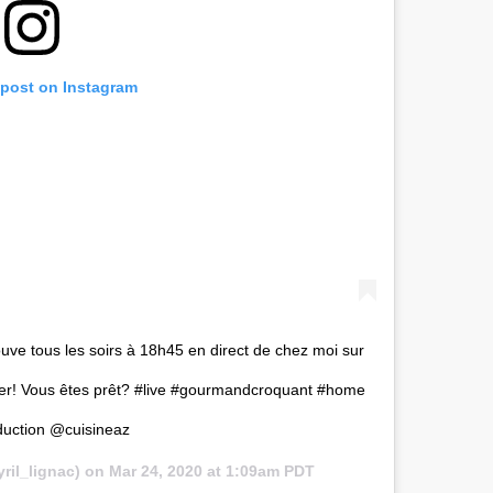
 post on Instagram
ve tous les soirs à 18h45 en direct de chez moi sur
ner! Vous êtes prêt? #live #gourmandcroquant #home
uction @cuisineaz
ril_lignac) on
Mar 24, 2020 at 1:09am PDT