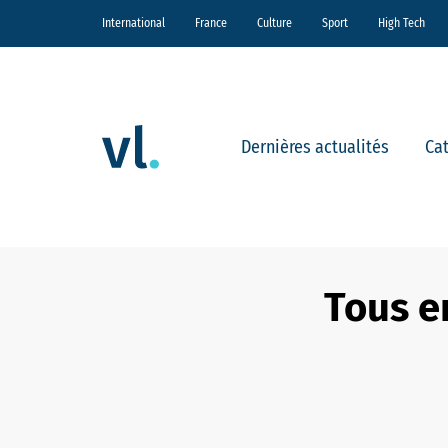
International
France
Culture
Sport
High Tech
Dernières actualités
Ca
Tous en