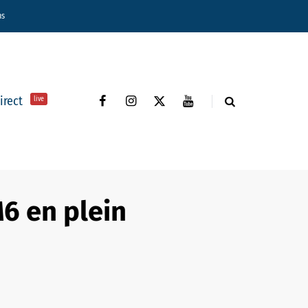
ns
direct
live
M6 en plein