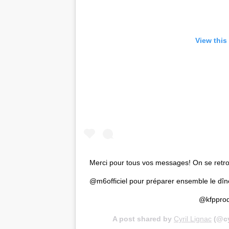
View this
Merci pour tous vos messages! On se retrou
@m6officiel pour préparer ensemble le dî
@kfpprod
A post shared by
Cyril Lignac
(@cy