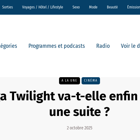
Sorties
Voyages / Hôtel / Lifestyle
Sexo
Mode
Beauté
Émissio
tégories
Programmes et podcasts
Radio
Voir le 
A LA UNE
CINÉMA
a Twilight va-t-elle enfin
une suite ?
2 octobre 2025