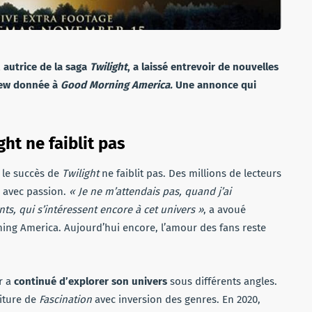
 autrice de la saga
Twilight
, a laissé entrevoir
de nouvelles
iew donnée à
Good Morning America.
Une annonce qui
ght ne faiblit pas
t le succès de
Twilight
ne faiblit pas. Des millions de lecteurs
 avec passion.
« Je ne m’attendais pas, quand j’ai
ts, qui s’intéressent encore à cet univers »
, a avoué
ning America. Aujourd’hui encore, l’amour des fans reste
r a
continué d’explorer son univers
sous différents angles.
riture de
Fascination
avec inversion des genres. En 2020,