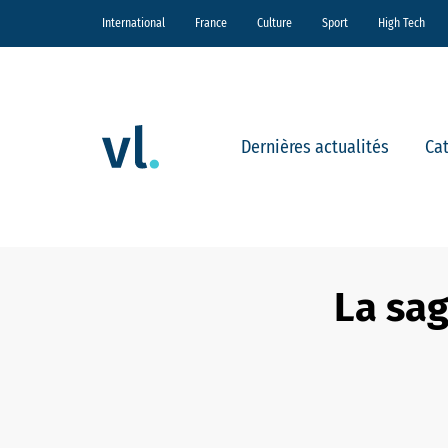
International
France
Culture
Sport
High Tech
Dernières actualités
Ca
La sag