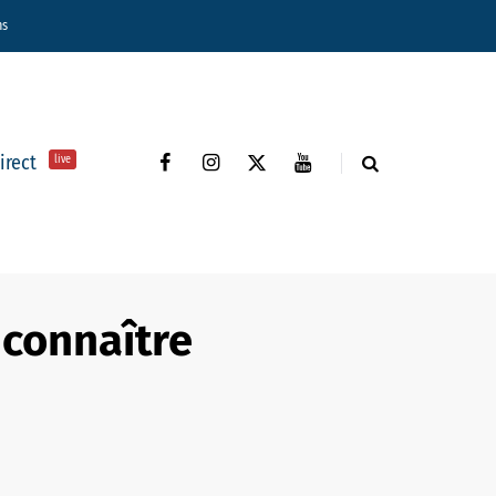
ns
direct
live
 connaître