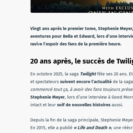
Vingt ans après le premier tome, Stephenie Meyer,
aventures pour Bella et Edward, lors d’une interv
ravi
v
e
l’espoir des fans de la première heure.
20 ans
après, le succès de Twili
En octobre 2025, la saga
Twilight
fête ses 20 ans. E
et spectateurs
suivent encore l’actualité
de la saga
commencé tout ça, à avoir des fans toujours présen
Stephenie Meyer
, lors d’une interview à Good Mor
intact et leur
soif de nouvelles histoires
aussi.
Depuis la fin de la saga principale, Stephenie Meye
En 2015, elle a publié
« Life and Death »
, une rééc