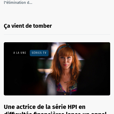
l''élimination d...
Ça vient de tomber
A LA UNE
SÉRIES TV
Une actrice de la série HPI en