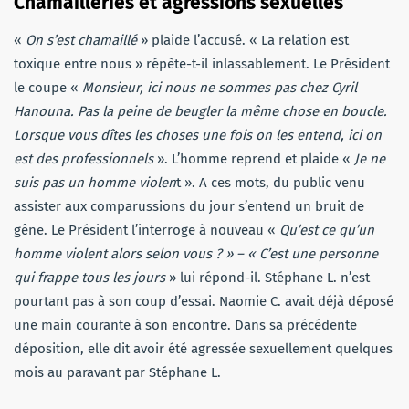
Chamailleries et agressions sexuelles
«
On s’est chamaillé
» plaide l’accusé. « La relation est
toxique entre nous » répète-t-il inlassablement. Le Président
le coupe «
Monsieur, ici nous ne sommes pas chez Cyril
Hanouna. Pas la peine de beugler la même chose en boucle.
Lorsque vous dîtes les choses une fois on les entend, ici on
est des professionnels
». L’homme reprend et plaide «
Je ne
suis pas un homme violen
t ». A ces mots, du public venu
assister aux comparussions du jour s’entend un bruit de
gêne. Le Président l’interroge à nouveau «
Qu’est ce qu’un
homme violent alors selon vous ? » – « C’est une personne
qui frappe tous les jours
» lui répond-il. Stéphane L. n’est
pourtant pas à son coup d’essai. Naomie C. avait déjà déposé
une main courante à son encontre. Dans sa précédente
déposition, elle dit avoir été agressée sexuellement quelques
mois au paravant par Stéphane L.