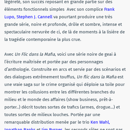
légèreté, son succès reposant en grande partie sur des
éléments fonctionnels simples Avec son complice
Frank
Lupo, Stephen J. Cannell
va pourtant produire une très
grande série, noire et profonde, drôle et sombre, intense et
spectaculaire nervurée de ci, de là de moments à la lisière de
la tragédie contemporaine la plus crue.
Avec
Un Flic dans la Mafia
, voici une série noire de geai à
l’écriture maîtrisée et portée par des personnages
d’anthologie. Construite en arcs et servie par des scénarios et
des dialogues extrêmement touffus,
Un flic dans la Mafia
est
une vraie saga sur le crime organisé qui déploie sa toile pour
montrer les collusions entre les différentes branches du
milieu et le monde des affaires (show business, prêt-à-
porter..) décrit toutes sortes de trafics (armes, drogue…) et
toutes sortes de milieux louches. Portée par une
remarquable distribution menée par le trio
Ken Wahl,
Jonathan Banks
et
Jim Byrnes,
les seconds rôles ne sont pas