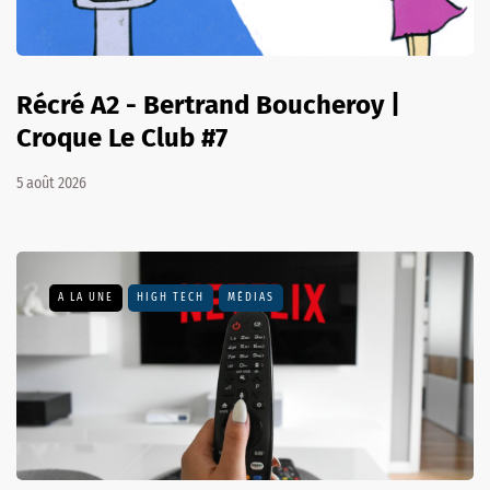
Récré A2 - Bertrand Boucheroy |
Croque Le Club #7
5 août 2026
A LA UNE
HIGH TECH
MÉDIAS