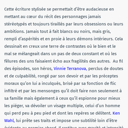
Cette écriture stylisée se permettait d’être audacieuse en
mettant au cœur du récit des personnages jamais
stéréotypés et toujours tiraillés par leurs obsessions ou leurs
ambitions. Jamais tout à fait blancs ou noirs, mais gris,
rempli d’aspérités et en proie à leurs démons intérieurs. Cela
dessinait en creux une terre de contrastes où le bien et le
mal se mélangeait dans un pas de deux constant et où les
fêlures des uns faisaient écho aux fragilités des autres. Au fil
des épisodes, son héros,
Vinnie Terranova,
perclus de doutes
et de culpabilité, rongé par son devoir et par les préceptes
moraux qu’on lui a inculqués, brisé par sa fonction de flic
infiltré et par les mensonges qu’il doit faire non seulement à
sa famille mais également à ceux qu’il espionne pour mieux
les piéger, va dévoiler un visage multiple, celui d’un homme
qui perd peu à peu pied et dont les repères se délitent.
Ken
Wahl,
lui prête ses traits et impose une subtilité loin d’être
évidente au premier abord. Il restitue avec gravité et intensité