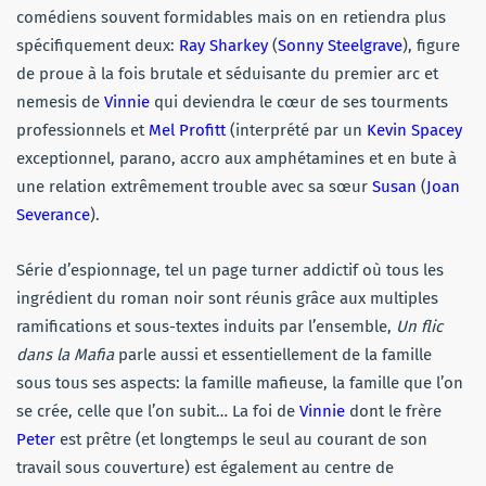
comédiens souvent formidables mais on en retiendra plus
spécifiquement deux:
Ray Sharkey
(
Sonny Steelgrave
), figure
de proue à la fois brutale et séduisante du premier arc et
nemesis de
Vinnie
qui deviendra le cœur de ses tourments
professionnels et
Mel Profitt
(interprété par un
Kevin Spacey
exceptionnel, parano, accro aux amphétamines et en bute à
une relation extrêmement trouble avec sa sœur
Susan
(
Joan
Severance
).
Série d’espionnage, tel un page turner addictif où tous les
ingrédient du roman noir sont réunis grâce aux multiples
ramifications et sous-textes induits par l’ensemble,
Un flic
dans la Mafia
parle aussi et essentiellement de la famille
sous tous ses aspects: la famille mafieuse, la famille que l’on
se crée, celle que l’on subit… La foi de
Vinnie
dont le frère
Peter
est prêtre (et longtemps le seul au courant de son
travail sous couverture) est également au centre de