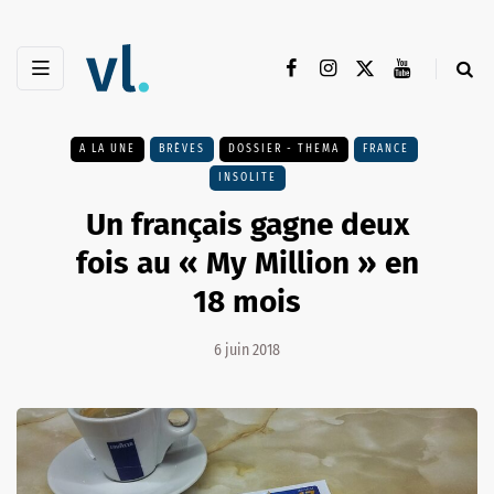
A LA UNE
BRÈVES
DOSSIER - THEMA
FRANCE
INSOLITE
Un français gagne deux
fois au « My Million » en
18 mois
6 juin 2018