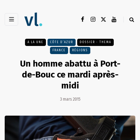
A LA UNE
CÔTE D’AZUR
DOSSIER - THEMA
FRANCE
RÉGIONS
Un homme abattu à Port-
de-Bouc ce mardi après-
midi
3 mars 2015