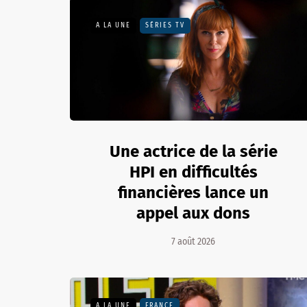
A LA UNE
SÉRIES TV
Une actrice de la série
HPI en difficultés
financières lance un
appel aux dons
7 août 2026
A LA UNE
FRANCE