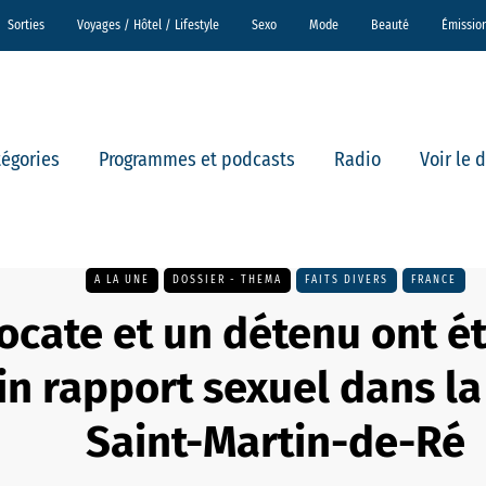
Sorties
Voyages / Hôtel / Lifestyle
Sexo
Mode
Beauté
Émissio
tégories
Programmes et podcasts
Radio
Voir le 
A LA UNE
DOSSIER - THEMA
FAITS DIVERS
FRANCE
ocate et un détenu ont é
in rapport sexuel dans la
Saint-Martin-de-Ré