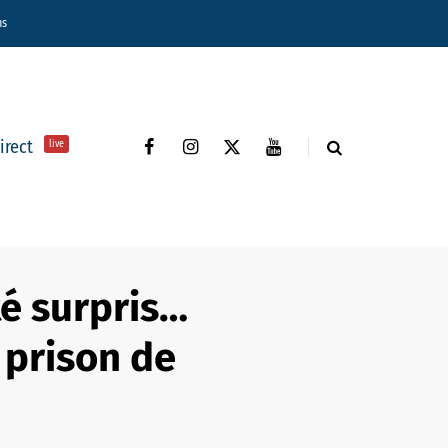
ns
direct
live
té surpris…
 prison de