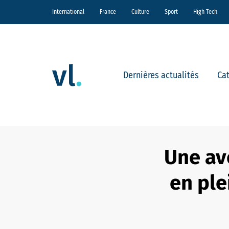
International
France
Culture
Sport
High Tech
Dernières actualités
Ca
Une av
en ple